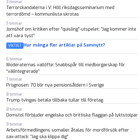
3 timmar
Terrorskandalerna i V: Höll riksdagsseminarium med
terrordömd – kommunlista skrotas
5 timmar
Jomshof om kritiken efter ”quisling”-utspelet: ”Jag kommer inte
att vara tyst”
Hur många fler artiklar på Samnytt?
VIKTIGT
6 timmar
Moderaternas vallöfte: Snabbspår till medborgarskap för
“välintegrerade”
7 timmar
Prognosen: 70 blir nya pensionsåldern i Sverige
8 timmar
Trump tvingas betala tillbaka tullar till företag
8 timmar
Domstol förbjuder engelska och brittiska flaggan på lyktstolpar
9 timmar
Arbetsförmedlingens somalier åtalas för mordförsök efter
sax-attack: ”Jag ska klippa dig”