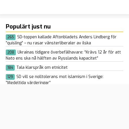
Populärt just nu
SD-toppen kallade Aftonbladets Anders Lindberg för
265
”quisling” – nu rasar vänsterliberaler av ilska
Ukrainas tidigare överbefälhavare: “Krävs 12 år för att
208
Nato ens ska nå hälften av Rysslands kapacitet”
Tala klarspråk om etnicitet
184
SD vill se nolltolerans mot islamism i Sverige:
129
”Medeltida värderingar”
ÖB: Svenskarna måste vara mentalt förberedda på ett
147
ryskt angrepp mot Sverige