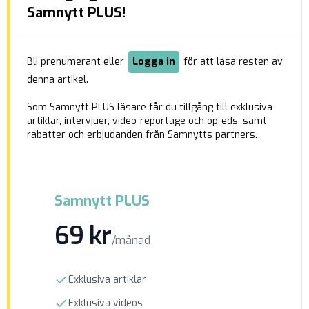
fullbordade senare ett bombdåd i Nödinge.
Samnytt PLUS!
Uppdragen förmedlades via krypterade chattar
av en aktör som kallade […]
Bli prenumerant eller
Logga in
för att läsa resten av
denna artikel.
Som Samnytt PLUS läsare får du tillgång till exklusiva
artiklar, intervjuer, video-reportage och op-eds. samt
rabatter och erbjudanden från Samnytts partners.
Samnytt PLUS
69 kr
/månad
Exklusiva artiklar
Exklusiva videos