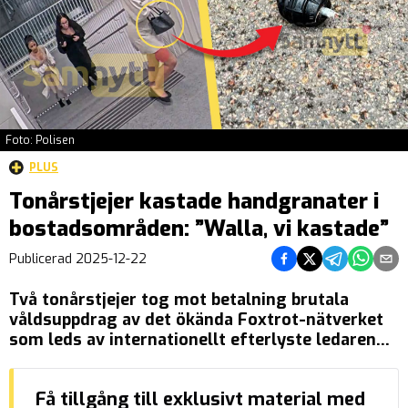
Foto: Polisen
PLUS
Tonårstjejer kastade handgranater i
bostadsområden: ”Walla, vi kastade”
Dela på Facebook
Dela på Twitter
Dela på Tel
Dela på
Del
Publicerad
2025-12-22
Två tonårstjejer tog mot betalning brutala
våldsuppdrag av det ökända Foxtrot-nätverket
som leds av internationellt efterlyste ledaren
Rawa ”Kurdiska räven” Majid. Under loppet av
två dygn i september försökte de detonera en
Få tillgång till exklusivt material med
handgranat vid ett flerfamiljshus i Mölndal och