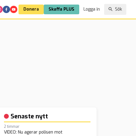
Donera
Skaffa PLUS
Logga in
Sök
Senaste nytt
2 timmar
VIDEO: Nu agerar polisen mot