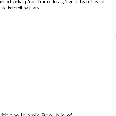
het och pekat på att Trump flera gånger tidigare hävdat
tiskt kommit på plats.