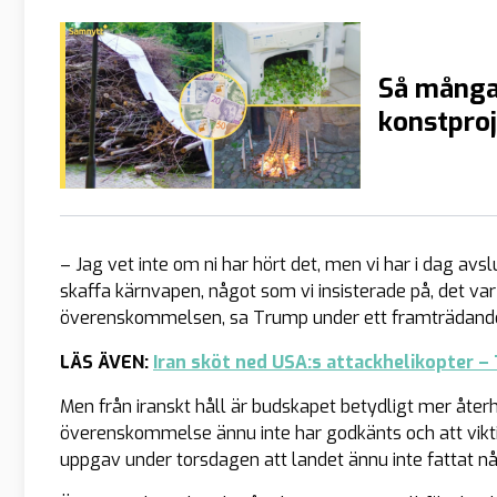
Så många
konstproj
– Jag vet inte om ni har hört det, men vi har i dag avs
skaffa kärnvapen, något som vi insisterade på, det var
överenskommelsen, sa Trump under ett framträdand
LÄS ÄVEN:
Iran sköt ned USA:s attackhelikopter –
Men från iranskt håll är budskapet betydligt mer återh
överenskommelse ännu inte har godkänts och att viktig
uppgav under torsdagen att landet ännu inte fattat nå