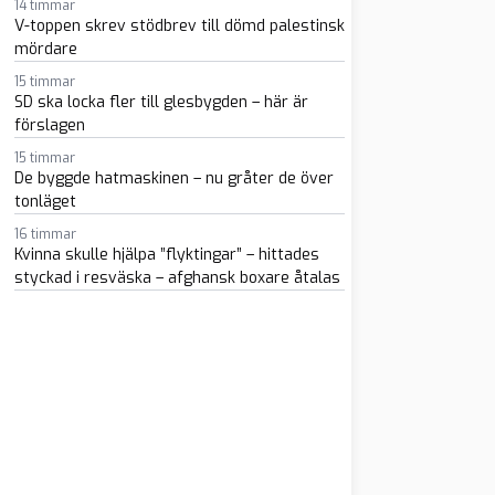
14 timmar
V-toppen skrev stödbrev till dömd palestinsk
mördare
15 timmar
SD ska locka fler till glesbygden – här är
förslagen
15 timmar
m
atsapp
 e-post
De byggde hatmaskinen – nu gråter de över
tonläget
16 timmar
Kvinna skulle hjälpa ”flyktingar” – hittades
styckad i resväska – afghansk boxare åtalas