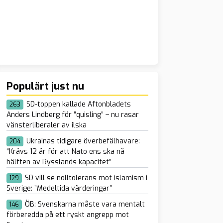
Populärt just nu
SD-toppen kallade Aftonbladets
263
Anders Lindberg för ”quisling” – nu rasar
vänsterliberaler av ilska
Ukrainas tidigare överbefälhavare:
204
“Krävs 12 år för att Nato ens ska nå
hälften av Rysslands kapacitet”
SD vill se nolltolerans mot islamism i
129
Sverige: ”Medeltida värderingar”
ÖB: Svenskarna måste vara mentalt
146
förberedda på ett ryskt angrepp mot