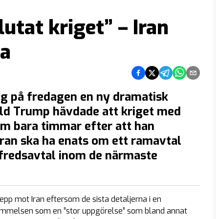
utat kriget” – Iran
na
Dela på Facebook
Dela på Twitter
Dela på Telegra
Dela på Wh
Dela via
g på fredagen en ny dramatisk
ld Trump hävdade att kriget med
kom bara timmar efter att han
ran ska ha enats om ett ramavtal
 fredsavtal inom de närmaste
pp mot Iran eftersom de sista detaljerna i en
ommelsen som en ”stor uppgörelse” som bland annat