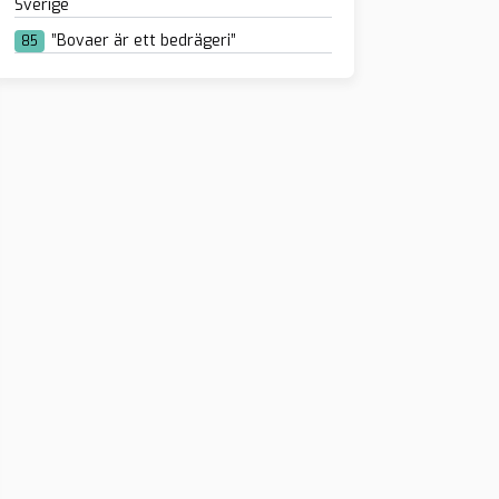
Sverige
”Bovaer är ett bedrägeri”
85