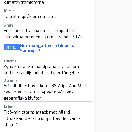
klimatextremisterna
18 min
Tala klarspråk om etnicitet
5 min
Forskare hittar ny metall skapad av
Hiroshima-bomben – gömd i sand i 80 år
Hur många fler artiklar på
VIKTIGT
Samnytt?
1 timme
Ayub kastade in handgranat i villa som
dödade familjs hund – slipper fängelse
3 timmar
80 mil till ett nytt knä – 89-åriga Ann-Maris
resa med rullatorn speglar vårdens
geografiska klyftor
14 timmar
Tidö-ministerns attack mot Allard:
”Oförskämd – en trumpist av det värre
slaget”