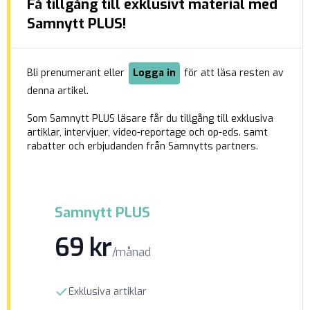
Få tillgång till exklusivt material med
visselblåsare och högt uppsatta
regeringstjänstemän att göra en gemensam
Samnytt PLUS!
vädjan till presidenten. Inför valet lovade Donald
Trump att granska […]
Bli prenumerant eller
Logga in
för att läsa resten av
denna artikel.
Som Samnytt PLUS läsare får du tillgång till exklusiva
artiklar, intervjuer, video-reportage och op-eds. samt
rabatter och erbjudanden från Samnytts partners.
Samnytt PLUS
69 kr
/månad
Exklusiva artiklar