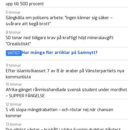
upp till 500 procent
5 timmar
Gängkälla om polisens arbete: ”Ingen känner sig säker –
svårare att begå brott”
8 timmar
SD tonar ned tidigare krav på kraftigt höjd mineralavgift:
”Orealistiskt”
Hur många fler artiklar på Samnytt?
VIKTIGT
9 timmar
Efter islamistkaoset: 7 av 8 är araber på Vänsterpartiets nya
kommunlista
10 timmar
Afrika-gänget rånmisshandlade svensk student under mordhot
– SLIPPER FÄNGELSE
12 timmar
S vill slopa mängdrabatten – och röstar nej när chansen
kommer
13 timmar
Dyr elhöst väntar – hushåll i södra Sverige drabbas hårdast