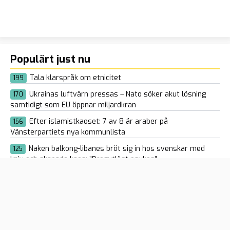
Populärt just nu
Tala klarspråk om etnicitet
199
Ukrainas luftvärn pressas – Nato söker akut lösning
170
samtidigt som EU öppnar miljardkran
Efter islamistkaoset: 7 av 8 är araber på
156
Vänsterpartiets nya kommunlista
Naken balkong-libanes bröt sig in hos svenskar med
125
kniv och skapade kaos: ”Drogutlöst psykos”
Spaniens vänsterregering hotar regioner med åklagare
108
om de vägrar ta emot illegala Ceuta-migranter