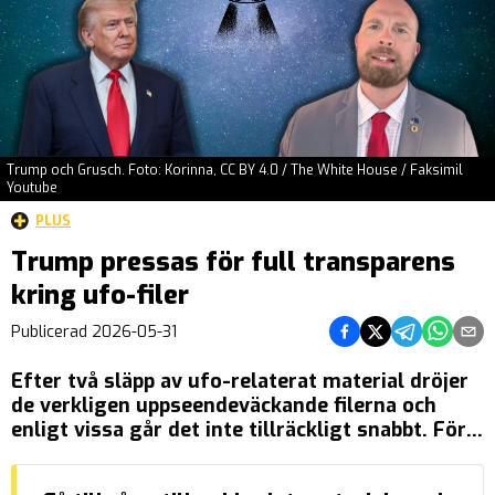
Trump och Grusch. Foto: Korinna, CC BY 4.0 / The White House / Faksimil
Youtube
PLUS
Trump pressas för full transparens
kring ufo-filer
Dela på Facebook
Dela på Twitter
Dela på Tel
Dela på
Del
Publicerad
2026-05-31
Efter två släpp av ufo-relaterat material dröjer
de verkligen uppseendeväckande filerna och
enligt vissa går det inte tillräckligt snabbt. För
att säkerställa att Trump blir den president som
verkligen tar det hela vägen kommer en grupp