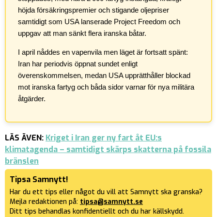
höjda försäkringspremier och stigande oljepriser
samtidigt som USA lanserade Project Freedom och
uppgav att man sänkt flera iranska båtar.
I april nåddes en vapenvila men läget är fortsatt spänt:
Iran har periodvis öppnat sundet enligt
överenskommelsen, medan USA upprätthåller blockad
mot iranska fartyg och båda sidor varnar för nya militära
åtgärder.
LÄS ÄVEN:
Kriget i Iran ger ny fart åt EU:s
klimatagenda – samtidigt skärps skatterna på fossila
bränslen
Tipsa Samnytt!
Har du ett tips eller något du vill att Samnytt ska granska?
Mejla redaktionen på:
tipsa@samnytt.se
Ditt tips behandlas konfidentiellt och du har källskydd.