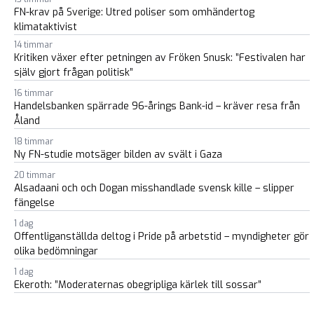
FN-krav på Sverige: Utred poliser som omhändertog
klimataktivist
14 timmar
Kritiken växer efter petningen av Fröken Snusk: ”Festivalen har
själv gjort frågan politisk”
16 timmar
Handelsbanken spärrade 96-årings Bank-id – kräver resa från
Åland
18 timmar
Ny FN-studie motsäger bilden av svält i Gaza
20 timmar
Alsadaani och och Dogan misshandlade svensk kille – slipper
fängelse
1 dag
Offentliganställda deltog i Pride på arbetstid – myndigheter gör
olika bedömningar
1 dag
Ekeroth: ”Moderaternas obegripliga kärlek till sossar”