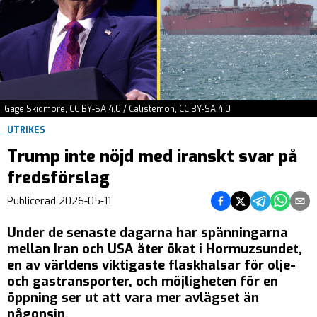
Gage Skidmore, CC BY-SA 4.0 / Calistemon, CC BY-SA 4.0
UTRIKES
Trump inte nöjd med iranskt svar på
fredsförslag
Dela på Facebook
Dela på Twitter
Dela på Tel
Dela på
Del
Publicerad
2026-05-11
Under de senaste dagarna har spänningarna
mellan Iran och USA åter ökat i Hormuzsundet,
en av världens viktigaste flaskhalsar för olje-
och gastransporter, och möjligheten för en
öppning ser ut att vara mer avlägset än
någonsin.