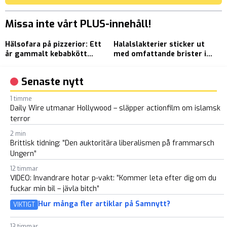
Missa inte vårt PLUS-innehåll!
Hälsofara på pizzerior: Ett
Halalslakterier sticker ut
P
år gammalt kebabkött
med omfattande brister i
P
serveras
djurvälfärd och hygien
d
Senaste nytt
1 timme
Daily Wire utmanar Hollywood – släpper actionfilm om islamsk
terror
2 min
Brittisk tidning: ”Den auktoritära liberalismen på frammarsch
Ungern”
12 timmar
VIDEO: Invandrare hotar p-vakt: ”Kommer leta efter dig om du
fuckar min bil – jävla bitch”
Hur många fler artiklar på Samnytt?
VIKTIGT
13 timmar