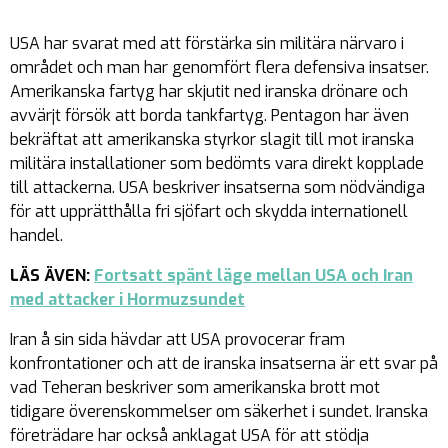
USA har svarat med att förstärka sin militära närvaro i
området och man har genomfört flera defensiva insatser.
Amerikanska fartyg har skjutit ned iranska drönare och
avvärjt försök att borda tankfartyg. Pentagon har även
bekräftat att amerikanska styrkor slagit till mot iranska
militära installationer som bedömts vara direkt kopplade
till attackerna. USA beskriver insatserna som nödvändiga
för att upprätthålla fri sjöfart och skydda internationell
handel.
LÄS ÄVEN:
Fortsatt spänt läge mellan USA och Iran
med attacker i Hormuzsundet
Iran å sin sida hävdar att USA provocerar fram
konfrontationer och att de iranska insatserna är ett svar på
vad Teheran beskriver som amerikanska brott mot
tidigare överenskommelser om säkerhet i sundet. Iranska
företrädare har också anklagat USA för att stödja