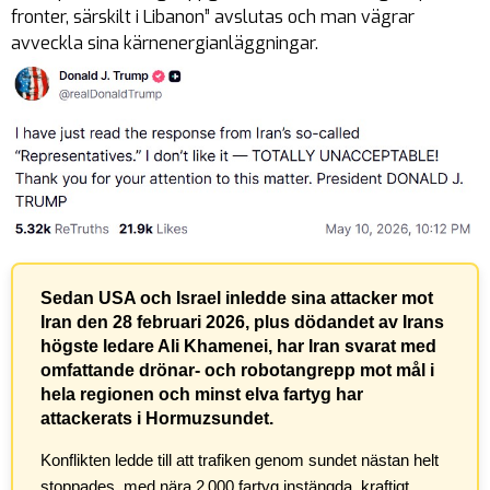
fronter, särskilt i Libanon” avslutas och man vägrar
avveckla sina kärnenergianläggningar.
Sedan USA och Israel inledde sina attacker mot
Iran den 28 februari 2026, plus dödandet av Irans
högste ledare Ali Khamenei, har Iran svarat med
omfattande drönar- och robotangrepp mot mål i
hela regionen och minst elva fartyg har
attackerats i Hormuzsundet.
Konflikten ledde till att trafiken genom sundet nästan helt
stoppades, med nära 2 000 fartyg instängda, kraftigt