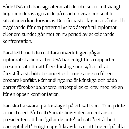
Både USA och Iran signalerar att de inte söker fullskaligt
krig men deras agerande på marken visar hur snabbt
situationen kan förvärras. De närmaste dagarna väntas bli
avgörande för om parterna lyckas återgå till diplomati
eller om sundet går mot en ny period av eskalerande
konfrontation.
Parallellt med den militära utvecklingen pågår
diplomatiska kontakter. USA har enligt flera rapporter
presenterat ett nytt fredsförslag som syftar till att
återställa stabilitet i sundet och minska risken för en
bredare konflikt. Förhandlingarna är känsliga och båda
parter försöker balansera inrikespolitiska krav med risken
för en öppen konfrontation.
Iran ska ha svarat på förslaget på ett sätt som Trump inte
är nöjd med. På Truth Social skriver den amerikanske
presidenten att han ”gillar det inte” och att ”det är helt
oacceptabelt”. Enligt uppgift krävde Iran att krigen ”på alla