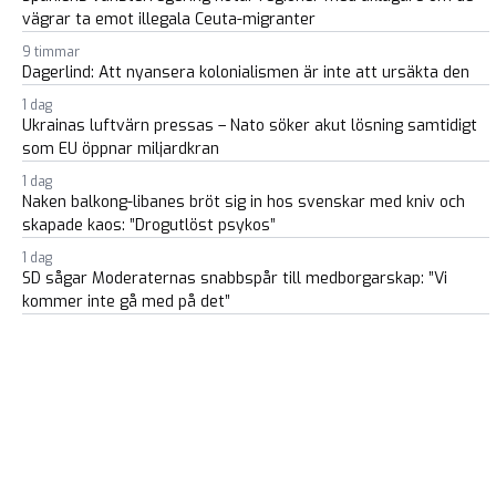
vägrar ta emot illegala Ceuta-migranter
9 timmar
Dagerlind: Att nyansera kolonialismen är inte att ursäkta den
1 dag
Ukrainas luftvärn pressas – Nato söker akut lösning samtidigt
som EU öppnar miljardkran
1 dag
Naken balkong-libanes bröt sig in hos svenskar med kniv och
skapade kaos: ”Drogutlöst psykos”
1 dag
SD sågar Moderaternas snabbspår till medborgarskap: ”Vi
kommer inte gå med på det”