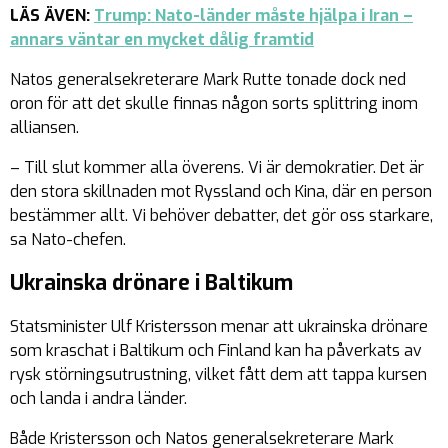
LÄS ÄVEN:
Trump: Nato-länder måste hjälpa i Iran –
annars väntar en mycket dålig framtid
Natos generalsekreterare Mark Rutte tonade dock ned
oron för att det skulle finnas någon sorts splittring inom
alliansen.
– Till slut kommer alla överens. Vi är demokratier. Det är
den stora skillnaden mot Ryssland och Kina, där en person
bestämmer allt. Vi behöver debatter, det gör oss starkare,
sa Nato-chefen.
Ukrainska drönare i Baltikum
Statsminister Ulf Kristersson menar att ukrainska drönare
som kraschat i Baltikum och Finland kan ha påverkats av
rysk störningsutrustning, vilket fått dem att tappa kursen
och landa i andra länder.
Både Kristersson och Natos generalsekreterare Mark