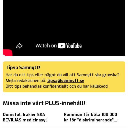
Tipsa Samnytt!
Har du ett tips eller något du vill att Samnytt ska granska?
Mejla redaktionen på:
tipsa@samnytt.se
Ditt tips behandlas konfidentiellt och du har källskydd.
Missa inte vårt PLUS-innehåll!
Domstol: Irakier SKA
Kommun får böta 100 000
7
BEVILJAS medicinasyl
kr för ”diskriminerande”
s
skolavslutningar med Den
f