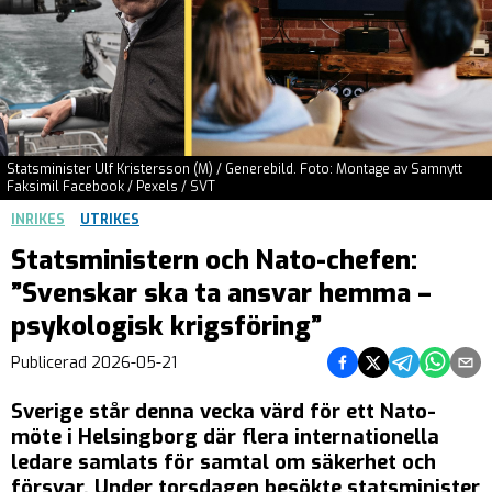
Statsminister Ulf Kristersson (M) / Generebild. Foto: Montage av Samnytt
Faksimil Facebook / Pexels / SVT
INRIKES
UTRIKES
Statsministern och Nato-chefen:
”Svenskar ska ta ansvar hemma –
psykologisk krigsföring”
Dela på Facebook
Dela på Twitter
Dela på Tel
Dela på
Del
Publicerad
2026-05-21
Sverige står denna vecka värd för ett Nato-
möte i Helsingborg där flera internationella
ledare samlats för samtal om säkerhet och
försvar. Under torsdagen besökte statsminister