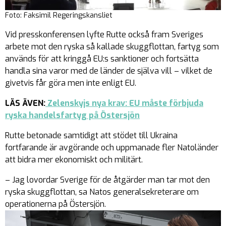
Foto: Faksimil Regeringskansliet
Vid presskonferensen lyfte Rutte också fram Sveriges
arbete mot den ryska så kallade skuggflottan, fartyg som
används för att kringgå EU:s sanktioner och fortsätta
handla sina varor med de länder de själva vill – vilket de
givetvis får göra men inte enligt EU.
LÄS ÄVEN:
Zelenskyjs nya krav: EU måste förbjuda
ryska handelsfartyg på Östersjön
Rutte betonade samtidigt att stödet till Ukraina
fortfarande är avgörande och uppmanade fler Natoländer
att bidra mer ekonomiskt och militärt.
– Jag lovordar Sverige för de åtgärder man tar mot den
ryska skuggflottan, sa Natos generalsekreterare om
operationerna på Östersjön.