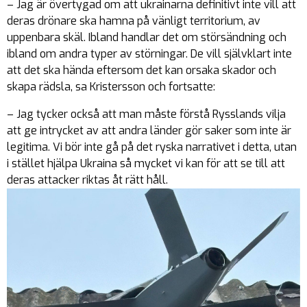
– Jag är övertygad om att ukrainarna definitivt inte vill att
deras drönare ska hamna på vänligt territorium, av
uppenbara skäl. Ibland handlar det om störsändning och
ibland om andra typer av störningar. De vill självklart inte
att det ska hända eftersom det kan orsaka skador och
skapa rädsla, sa Kristersson och fortsatte:
– Jag tycker också att man måste förstå Rysslands vilja
att ge intrycket av att andra länder gör saker som inte är
legitima. Vi bör inte gå på det ryska narrativet i detta, utan
i stället hjälpa Ukraina så mycket vi kan för att se till att
deras attacker riktas åt rätt håll.