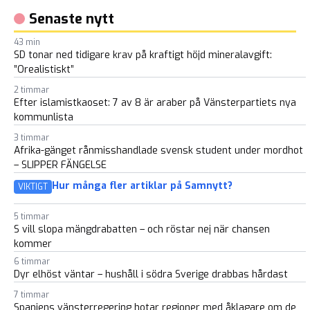
blomstertid nu kommer
Senaste nytt
43 min
SD tonar ned tidigare krav på kraftigt höjd mineralavgift:
”Orealistiskt”
2 timmar
Efter islamistkaoset: 7 av 8 är araber på Vänsterpartiets nya
kommunlista
3 timmar
Afrika-gänget rånmisshandlade svensk student under mordhot
– SLIPPER FÄNGELSE
Hur många fler artiklar på Samnytt?
VIKTIGT
5 timmar
S vill slopa mängdrabatten – och röstar nej när chansen
kommer
6 timmar
Dyr elhöst väntar – hushåll i södra Sverige drabbas hårdast
7 timmar
Spaniens vänsterregering hotar regioner med åklagare om de