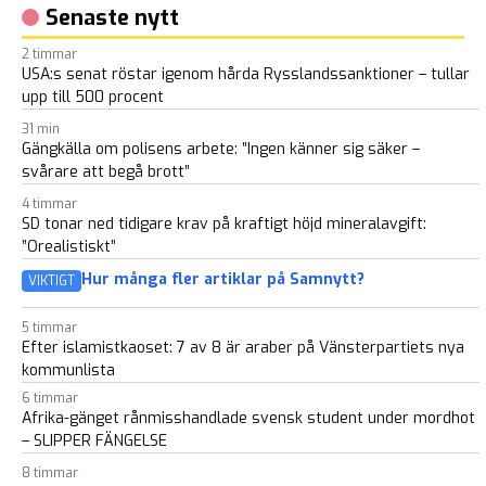
Senaste nytt
2 timmar
USA:s senat röstar igenom hårda Rysslandssanktioner – tullar
upp till 500 procent
31 min
Gängkälla om polisens arbete: ”Ingen känner sig säker –
svårare att begå brott”
4 timmar
SD tonar ned tidigare krav på kraftigt höjd mineralavgift:
”Orealistiskt”
Hur många fler artiklar på Samnytt?
VIKTIGT
5 timmar
Efter islamistkaoset: 7 av 8 är araber på Vänsterpartiets nya
kommunlista
6 timmar
Afrika-gänget rånmisshandlade svensk student under mordhot
– SLIPPER FÄNGELSE
8 timmar