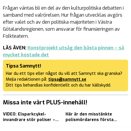
Frågan väntas bli en del av den kulturpolitiska debatten i
samband med valrörelsen. Hur frågan utvecklas avgörs
efter valet och av den politiska majoriteten i Västra
Götalandsregionen, som ansvarar för finansieringen av
Folkteatern.
LÄS ÄVEN:
Konstprojekt utsåg den bästa pinnen – så
mycket kostade det
Tipsa Samnytt!
Har du ett tips eller något du vill att Samnytt ska granska?
Mejla redaktionen på:
tipsa@samnytt.se
Ditt tips behandlas konfidentiellt och du har källskydd.
Missa inte vårt PLUS-innehåll!
VIDEO: Elsparkcykel-
Här är den misstänkte
H
invandrare stör poliser –
polismördarens första
T
”Vad gullig du är”
mordförsök
k