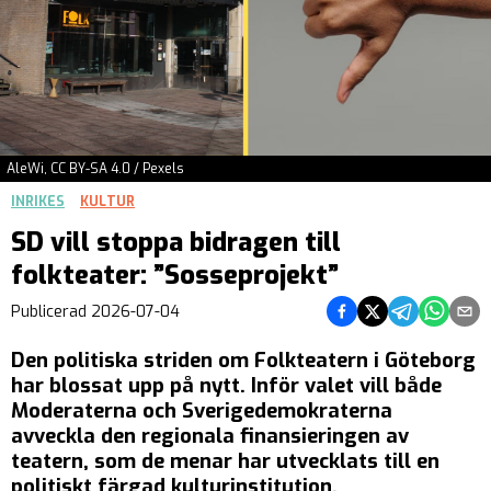
AleWi, CC BY-SA 4.0 / Pexels
INRIKES
KULTUR
SD vill stoppa bidragen till
folkteater: ”Sosseprojekt”
Dela på Facebook
Dela på Twitter
Dela på Tel
Dela på
Del
Publicerad
2026-07-04
Den politiska striden om Folkteatern i Göteborg
har blossat upp på nytt. Inför valet vill både
Moderaterna och Sverigedemokraterna
avveckla den regionala finansieringen av
teatern, som de menar har utvecklats till en
politiskt färgad kulturinstitution.