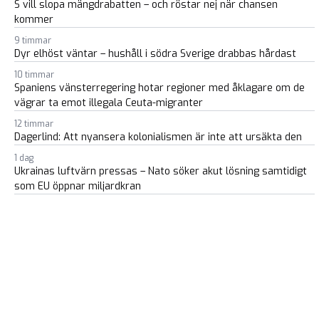
S vill slopa mängdrabatten – och röstar nej när chansen
kommer
9 timmar
Dyr elhöst väntar – hushåll i södra Sverige drabbas hårdast
10 timmar
Spaniens vänsterregering hotar regioner med åklagare om de
vägrar ta emot illegala Ceuta-migranter
12 timmar
Dagerlind: Att nyansera kolonialismen är inte att ursäkta den
1 dag
Ukrainas luftvärn pressas – Nato söker akut lösning samtidigt
som EU öppnar miljardkran