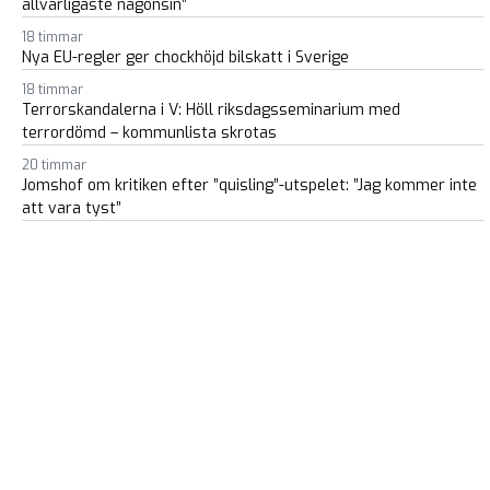
allvarligaste någonsin”
18 timmar
Nya EU-regler ger chockhöjd bilskatt i Sverige
18 timmar
Terrorskandalerna i V: Höll riksdagsseminarium med
terrordömd – kommunlista skrotas
20 timmar
Jomshof om kritiken efter ”quisling”-utspelet: ”Jag kommer inte
att vara tyst”