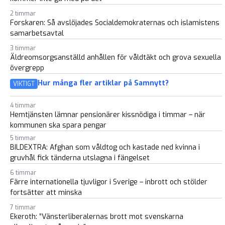
2 timmar
Forskaren: Så avslöjades Socialdemokraternas och islamistens
samarbetsavtal
3 timmar
Äldreomsorgsanställd anhållen för våldtäkt och grova sexuella
övergrepp
Hur många fler artiklar på Samnytt?
VIKTIGT
4 timmar
Hemtjänsten lämnar pensionärer kissnödiga i timmar – när
kommunen ska spara pengar
5 timmar
BILDEXTRA: Afghan som våldtog och kastade ned kvinna i
gruvhål fick tänderna utslagna i fängelset
6 timmar
Färre internationella tjuvligor i Sverige – inbrott och stölder
fortsätter att minska
7 timmar
Ekeroth: ”Vänsterliberalernas brott mot svenskarna