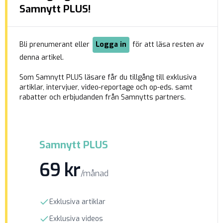
University, som även är hedersprofessor vid
Samnytt PLUS!
Kent University, som har forskat […]
Bli prenumerant eller
Logga in
för att läsa resten av
denna artikel.
Som Samnytt PLUS läsare får du tillgång till exklusiva
artiklar, intervjuer, video-reportage och op-eds. samt
rabatter och erbjudanden från Samnytts partners.
Samnytt PLUS
69 kr
/månad
Exklusiva artiklar
Exklusiva videos