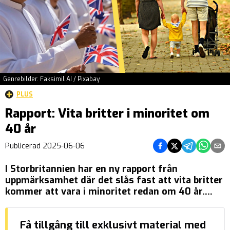
Genrebilder. Faksimil AI / Pixabay
PLUS
Rapport: Vita britter i minoritet om
40 år
Dela på Facebook
Dela på Twitter
Dela på Tel
Dela på
Del
Publicerad
2025-06-06
I Storbritannien har en ny rapport från
uppmärksamhet där det slås fast att vita britter
kommer att vara i minoritet redan om 40 år.
Orsaken till detta är att invandringen förväntas
leda till dramatiska förändringar i demografin.
Få tillgång till exklusivt material med
Det är professor Matt Goodwin vid Buckingham