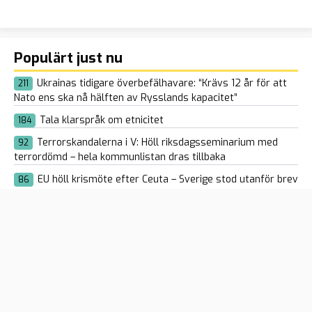
Populärt just nu
Ukrainas tidigare överbefälhavare: “Krävs 12 år för att
211
Nato ens ska nå hälften av Rysslands kapacitet”
Tala klarspråk om etnicitet
184
Terrorskandalerna i V: Höll riksdagsseminarium med
92
terrordömd – hela kommunlistan dras tillbaka
EU höll krismöte efter Ceuta – Sverige stod utanför brev
86
från 22 medlemsländer
De byggde hatmaskinen – nu gråter de över tonläget
110