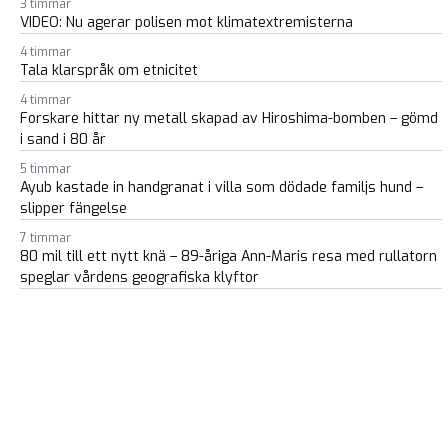
3 timmar
VIDEO: Nu agerar polisen mot klimatextremisterna
4 timmar
Tala klarspråk om etnicitet
4 timmar
Forskare hittar ny metall skapad av Hiroshima-bomben – gömd
i sand i 80 år
5 timmar
Ayub kastade in handgranat i villa som dödade familjs hund –
slipper fängelse
7 timmar
80 mil till ett nytt knä – 89-åriga Ann-Maris resa med rullatorn
speglar vårdens geografiska klyftor