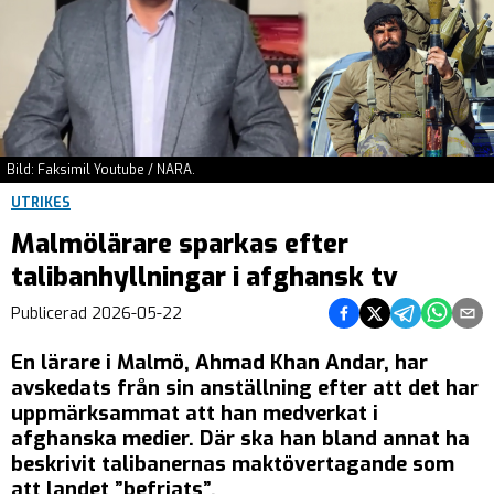
Bild: Faksimil Youtube / NARA.
UTRIKES
Malmölärare sparkas efter
talibanhyllningar i afghansk tv
Dela på Facebook
Dela på Twitter
Dela på Tel
Dela på
Del
Publicerad
2026-05-22
En lärare i Malmö, Ahmad Khan Andar, har
avskedats från sin anställning efter att det har
uppmärksammat att han medverkat i
afghanska medier. Där ska han bland annat ha
beskrivit talibanernas maktövertagande som
att landet ”befriats”.