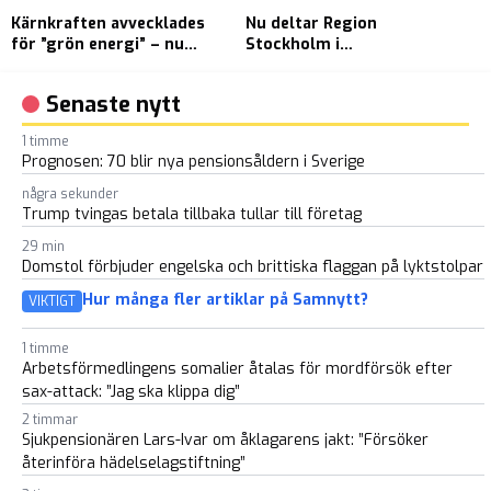
Kärnkraften avvecklades
Nu deltar Region
S
för ”grön energi” – nu
Stockholm i
s
tvingas Tyskland radera
palestinademonstrationer
m
historisk by för kolgruva
Senaste nytt
1 timme
Prognosen: 70 blir nya pensionsåldern i Sverige
några sekunder
Trump tvingas betala tillbaka tullar till företag
29 min
Domstol förbjuder engelska och brittiska flaggan på lyktstolpar
Hur många fler artiklar på Samnytt?
VIKTIGT
1 timme
Arbetsförmedlingens somalier åtalas för mordförsök efter
sax-attack: ”Jag ska klippa dig”
2 timmar
Sjukpensionären Lars-Ivar om åklagarens jakt: ”Försöker
återinföra hädelselagstiftning”