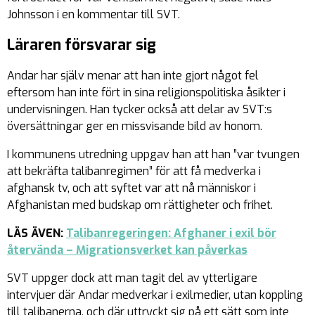
Johnsson i en kommentar till SVT.
Läraren försvarar sig
Andar har själv menar att han inte gjort något fel
eftersom han inte fört in sina religionspolitiska åsikter i
undervisningen. Han tycker också att delar av SVT:s
översättningar ger en missvisande bild av honom.
I kommunens utredning uppgav han att han ”var tvungen
att bekräfta talibanregimen” för att få medverka i
afghansk tv, och att syftet var att nå människor i
Afghanistan med budskap om rättigheter och frihet.
LÄS ÄVEN:
Talibanregeringen: Afghaner i exil bör
återvända – Migrationsverket kan påverkas
SVT uppger dock att man tagit del av ytterligare
intervjuer där Andar medverkar i exilmedier, utan koppling
till talibanerna, och där uttryckt sig på ett sätt som inte