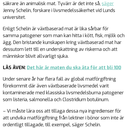
säkrare än animalisk mat. Tyvärr är det inte så,
säger
Jenny Schelin, forskare i livsmedelssäkerhet vid Lunds
universitet.
Enligt Schelin är växtbaserad mat är lika sårbar för
samma patogener som man kan hitta i kött, fisk, mjölk och
ägg. Den bristande kunskapen kring växtbaserad mat har
dessutom lett till en underskattning av riskerna och att
människor blivit allvarligt sjuka.
LÄS ÄVEN:
Det här är maten du ska äta för att bli 100
Under senare år har flera fall av global matförgiftning
förekommit där även växtbaserade livsmedel varit
kontaminerade med klassiska livsmedelsburna patogener
som listeria, salmonella och Clostridium botulinum.
– Vi måste lära oss att tillaga dessa nya ingredienser för
att undvika matförgiftning från lektiner i bönor som inte är
ordentligt tillagade, till exempel, säger Schelin.