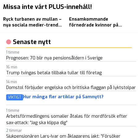
Missa inte vårt PLUS-innehåll!
Ryck turbanen av mullan –
Ensamkommande
D
nya sociala medier-trenden
förnedrade kvinnor på
g
i Iran
äldreboende – filmade allt
s
Senaste nytt
1 timme
Prognosen: 70 blir nya pensionsåldern i Sverige
16 min
Trump tvingas betala tillbaka tullar till företag
14 min
Domstol förbjuder engelska och brittiska flaggan på lyktstolpar
Hur många fler artiklar på Samnytt?
VIKTIGT
1 timme
Arbetsförmedlingens somalier åtalas för mordförsök efter
sax-attack: ”Jag ska klippa dig”
2 timmar
Sjukpensionären Lars-Ivar om åklagarens jakt: ”Försöker