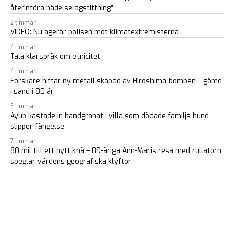
återinföra hädelselagstiftning”
2 timmar
VIDEO: Nu agerar polisen mot klimatextremisterna
4 timmar
Tala klarspråk om etnicitet
4 timmar
Forskare hittar ny metall skapad av Hiroshima-bomben – gömd
i sand i 80 år
5 timmar
Ayub kastade in handgranat i villa som dödade familjs hund –
slipper fängelse
7 timmar
80 mil till ett nytt knä – 89-åriga Ann-Maris resa med rullatorn
speglar vårdens geografiska klyftor