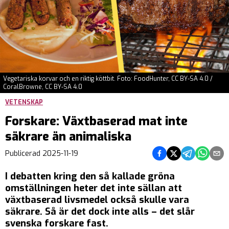
Vegetariska korvar och en riktig köttbit. Foto: FoodHunter, CC BY-SA 4.0 /
CoralBrowne, CC BY-SA 4.0
VETENSKAP
Forskare: Växtbaserad mat inte
säkrare än animaliska
Dela på Facebook
Dela på Twitter
Dela på Tel
Dela på
Del
Publicerad
2025-11-19
I debatten kring den så kallade gröna
omställningen heter det inte sällan att
växtbaserad livsmedel också skulle vara
säkrare. Så är det dock inte alls – det slår
svenska forskare fast.