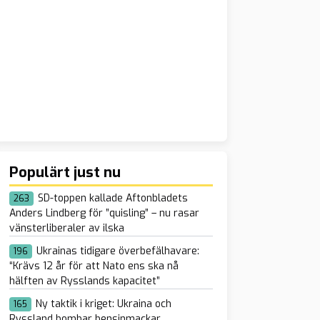
Populärt just nu
SD-toppen kallade Aftonbladets
263
Anders Lindberg för ”quisling” – nu rasar
vänsterliberaler av ilska
Ukrainas tidigare överbefälhavare:
196
“Krävs 12 år för att Nato ens ska nå
hälften av Rysslands kapacitet”
Ny taktik i kriget: Ukraina och
165
Ryssland bombar bensinmackar