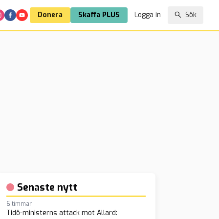
Donera
Skaffa PLUS
Logga in
Sök
Senaste nytt
6 timmar
Tidö-ministerns attack mot Allard: