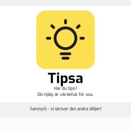
Tipsa
Har du tips?
Din hjälp är värdefull för oss.
Samnytt - vi skriver det andra döljer!
heter
Reportage
Plus
Samnytt TV
Om oss
Opin