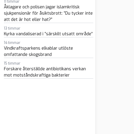
11 timmar
Åklagare och polisen jagar islamkritisk
sjukpensionär för åsiktsbrott: ”Du tycker inte
att det är hot eller hat?”
13 timmar
Kyrka vandaliserad i ”särskilt utsatt område”
14 timmar
m
atsapp
 e-post
Vindkraftsparkens elkablar utlöste
omfattande skogsbrand
15 timmar
Forskare återställde antibiotikans verkan
mot motståndskraftiga bakterier