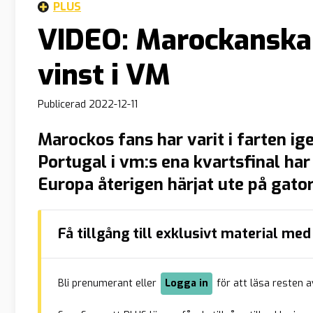
PLUS
VIDEO: Marockanska u
vinst i VM
Publicerad
2022-12-11
Marockos fans har varit i farten i
Portugal i vm:s ena kvartsfinal ha
Europa återigen härjat ute på gat
vunnit en match mot Belgien i fot
omfattande vandalisering i bland 
Få tillgång till exklusivt material m
Bryssel. Enligt SVT rörde det […]
Bli prenumerant eller
Logga in
för att läsa resten a