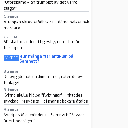
”Oförskämd – en trumpist av det värre
slaget”
6 timmar
V-toppen skrev stödbrev till dömd palestinsk
mördare
7 timmar
SD ska locka fler till glesbygden – här är
förslagen
Hur många fler artiklar på
VIKTIGT
Samnytt?
8 timmar
De byggde hatmaskinen – nu gråter de över
tonläget
8 timmar
Kvinna skulle hjälpa ”flyktingar” – hittades
styckad i resväska – afghansk boxare åtalas
9 timmar
Sveriges Mjölkbönder till Samnytt: ”Bovaer
är ett bedrägeri”