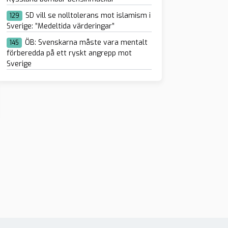
SD vill se nolltolerans mot islamism i
129
Sverige: ”Medeltida värderingar”
ÖB: Svenskarna måste vara mentalt
145
förberedda på ett ryskt angrepp mot
Sverige