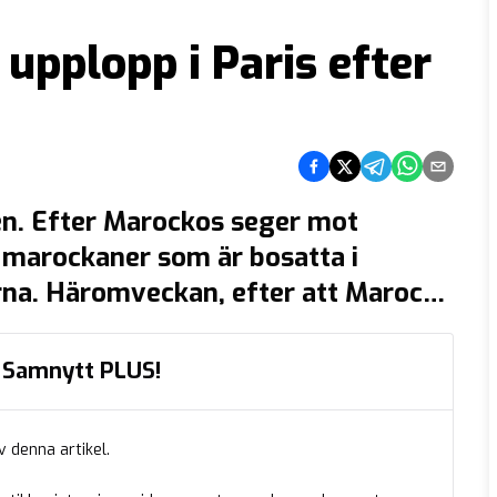
pplopp i Paris efter
Dela på Facebook
Dela på Twitter
Dela på Telegra
Dela på Wh
Dela via
gen. Efter Marockos seger mot
r marockaner som är bosatta i
orna. Häromveckan, efter att Marocko
bolls-vm, utbröt upplopp med
annat den belgiska huvudstaden
ed Samnytt PLUS!
v denna artikel.