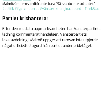
Malmövänsterns ordförande bara ”Så ska du inte tolka det.”
#politik
#fyp
#moderat
#vänster
♬ original sound – ThinkBlue!
Partiet krishanterar
Efter den mediala uppmärksamheten har Vänsterpartiets
ledning kommenterat händelsen. Vänsterpartiets
lokalavdelning i Malmö uppger att ramsan inte utgjorde
något officiellt slagord från partiet under pridetåget.