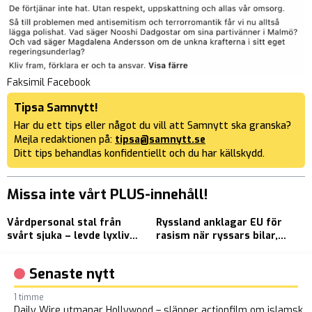
Faksimil Facebook
Tipsa Samnytt!
Har du ett tips eller något du vill att Samnytt ska granska?
Mejla redaktionen på:
tipsa@samnytt.se
Ditt tips behandlas konfidentiellt och du har källskydd.
Missa inte vårt PLUS-innehåll!
Vårdpersonal stal från
Ryssland anklagar EU för
E
svårt sjuka – levde lyxliv
rasism när ryssars bilar,
r
för pengarna
smink och trosor
f
beslagtas
Senaste nytt
1 timme
Daily Wire utmanar Hollywood – släpper actionfilm om islamsk