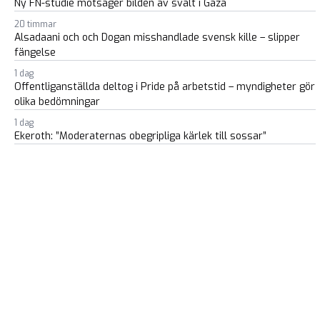
Ny FN-studie motsäger bilden av svält i Gaza
20 timmar
Alsadaani och och Dogan misshandlade svensk kille – slipper
fängelse
1 dag
Offentliganställda deltog i Pride på arbetstid – myndigheter gör
olika bedömningar
1 dag
Ekeroth: ”Moderaternas obegripliga kärlek till sossar”