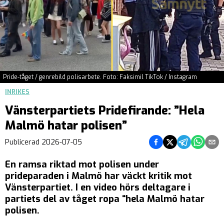
Pride-tåget / genrebild polisarbete. Foto: Faksimil TikTok / Instagram
INRIKES
Vänsterpartiets Pridefirande: ”Hela
Malmö hatar polisen”
Dela på Facebook
Dela på Twitter
Dela på Tel
Dela på
Del
Publicerad
2026-07-05
En ramsa riktad mot polisen under
prideparaden i Malmö har väckt kritik mot
Vänsterpartiet. I en video hörs deltagare i
partiets del av tåget ropa “hela Malmö hatar
polisen.