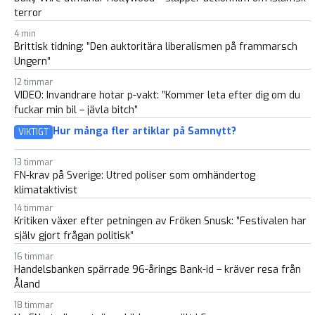
terror
4 min
Brittisk tidning: ”Den auktoritära liberalismen på frammarsch
Ungern”
12 timmar
VIDEO: Invandrare hotar p-vakt: ”Kommer leta efter dig om du
fuckar min bil – jävla bitch”
Hur många fler artiklar på Samnytt?
VIKTIGT
13 timmar
FN-krav på Sverige: Utred poliser som omhändertog
klimataktivist
14 timmar
Kritiken växer efter petningen av Fröken Snusk: ”Festivalen har
själv gjort frågan politisk”
16 timmar
Handelsbanken spärrade 96-årings Bank-id – kräver resa från
Åland
18 timmar