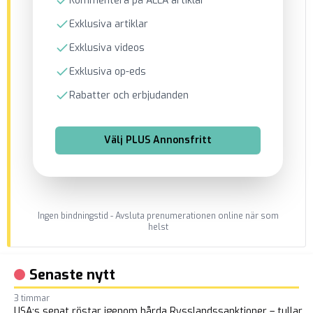
Kommentera på ALLA artiklar
Exklusiva artiklar
Exklusiva videos
Exklusiva op-eds
Rabatter och erbjudanden
Välj
PLUS Annonsfritt
Ingen bindningstid - Avsluta prenumerationen online när som
helst
Senaste nytt
3 timmar
USA:s senat röstar igenom hårda Rysslandssanktioner – tullar