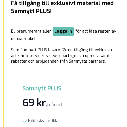
Få tillgång till exklusivt material med
Regeringen utsåg i september förra året
Brottsförebyggande rådets generaldirektör
Samnytt PLUS!
Mattias Larsson som ”särskild utredare”.
Uppdraget: Se över möjligheterna att förbjuda
demonstrationer som anses […]
Bli prenumerant eller
Logga in
för att läsa resten av
denna artikel.
Som Samnytt PLUS läsare får du tillgång till exklusiva
artiklar, intervjuer, video-reportage och op-eds. samt
rabatter och erbjudanden från Samnytts partners.
Samnytt PLUS
69 kr
/månad
Exklusiva artiklar