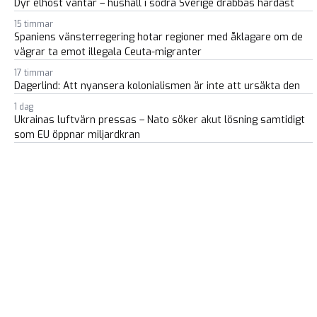
Dyr elhöst väntar – hushåll i södra Sverige drabbas hårdast
15 timmar
Spaniens vänsterregering hotar regioner med åklagare om de
vägrar ta emot illegala Ceuta-migranter
17 timmar
Dagerlind: Att nyansera kolonialismen är inte att ursäkta den
1 dag
Ukrainas luftvärn pressas – Nato söker akut lösning samtidigt
som EU öppnar miljardkran