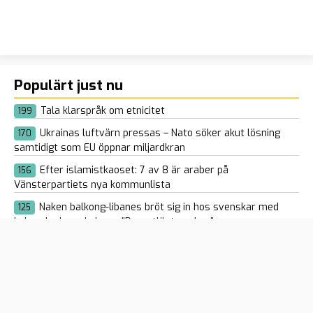
Populärt just nu
Tala klarspråk om etnicitet
199
Ukrainas luftvärn pressas – Nato söker akut lösning
170
samtidigt som EU öppnar miljardkran
Efter islamistkaoset: 7 av 8 är araber på
156
Vänsterpartiets nya kommunlista
Naken balkong-libanes bröt sig in hos svenskar med
125
kniv och skapade kaos: ”Drogutlöst psykos”
Spaniens vänsterregering hotar regioner med åklagare
108
om de vägrar ta emot illegala Ceuta-migranter