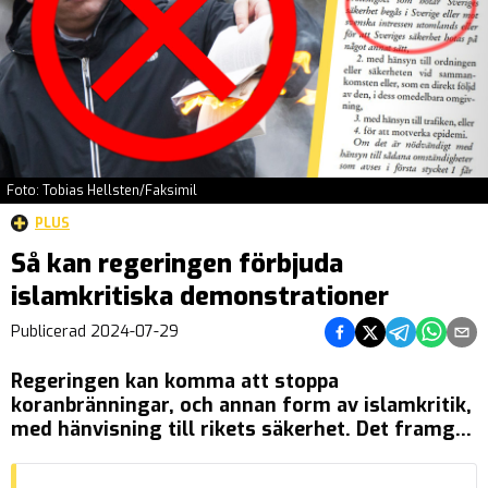
Foto: Tobias Hellsten/Faksimil
PLUS
Så kan regeringen förbjuda
islamkritiska demonstrationer
Dela på Facebook
Dela på Twitter
Dela på Tel
Dela på
Del
Publicerad
2024-07-29
Regeringen kan komma att stoppa
koranbränningar, och annan form av islamkritik,
med hänvisning till rikets säkerhet. Det framgår
av ett färskt betänkande som är resultatatet av
en utredning som regeringen tillsatte ifjol.