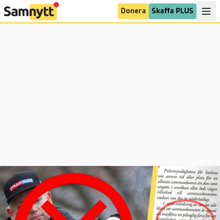
Donera
Skaffa PLUS