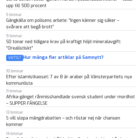
upp till 500 procent
5 timmar
Gängkälla om polisens arbete: ”Ingen känner sig säker –
svårare att begå brott”
9 timmar
SD tonar ned tidigare krav på kraftigt höjd mineralavgift:
”Orealistiskt”
Hur många fler artiklar på Samnytt?
VIKTIGT
10 timmar
Efter islamistkaoset: 7 av 8 är araber på Vänsterpartiets nya
kommunlista
11 timmar
Afrika-gänget rånmisshandlade svensk student under mordhot
– SLIPPER FÄNGELSE
13 timmar
S vill slopa mängdrabatten – och röstar nej när chansen
kommer
14 timmar