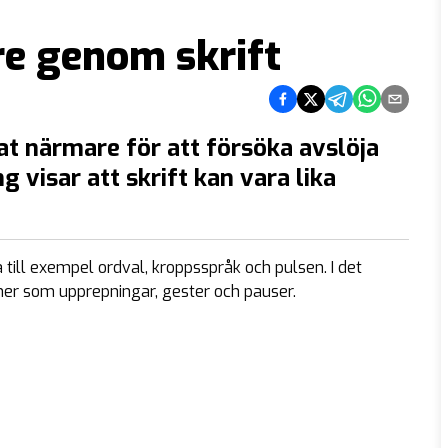
re genom skrift
Dela på Facebook
Dela på Twitter
Dela på Telegra
Dela på Wh
Dela via
at närmare för att försöka avslöja
 visar att skrift kan vara lika
till exempel ordval, kroppsspråk och pulsen. I det
ner som upprepningar, gester och pauser.