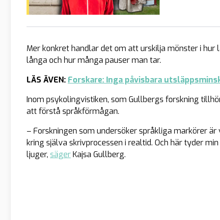
Mer konkret handlar det om att urskilja mönster i hur l
långa och hur många pauser man tar.
LÄS ÄVEN:
Forskare: Inga påvisbara utsläppsmins
Inom psykolingvistiken, som Gullbergs forskning tillhör, 
att förstå språkförmågan.
– Forskningen som undersöker språkliga markörer är
kring själva skrivprocessen i realtid. Och här tyder m
ljuger,
säger
Kajsa Gullberg.