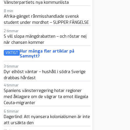
Vänsterpartiets nya kommunlista
8 min
Afrika-gänget rånmisshandlade svensk
student under mordhot – SLIPPER FÄNGELSE
2 timmar
S vill slopa mängdrabatten – och röstar nej
när chansen kommer
Hur många fler artiklar på
VIKTIGT
Samnytt?
3 timmar
Dyr elhöst väntar – hushåll i södra Sverige
drabbas hårdast
4 timmar
Spaniens vänsterregering hotar regioner
med åklagare om de vägrar ta emot illegala
Ceuta-migranter
6 timmar
Dagerlind: Att nyansera kolonialismen är inte
att ursäkta den