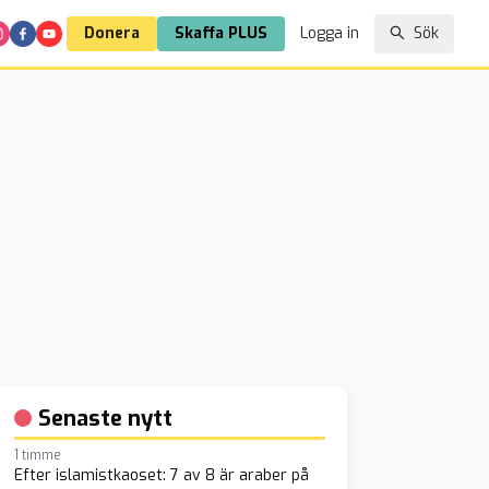
Donera
Skaffa PLUS
Logga in
Sök
Senaste nytt
1 timme
Efter islamistkaoset: 7 av 8 är araber på