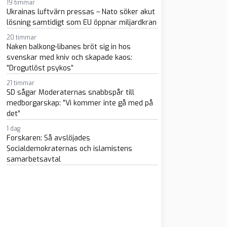
19 timmar
Ukrainas luftvärn pressas – Nato söker akut
lösning samtidigt som EU öppnar miljardkran
20 timmar
Naken balkong-libanes bröt sig in hos
m
atsapp
 e-post
svenskar med kniv och skapade kaos:
”Drogutlöst psykos”
21 timmar
SD sågar Moderaternas snabbspår till
medborgarskap: ”Vi kommer inte gå med på
det”
1 dag
Forskaren: Så avslöjades
Socialdemokraternas och islamistens
samarbetsavtal