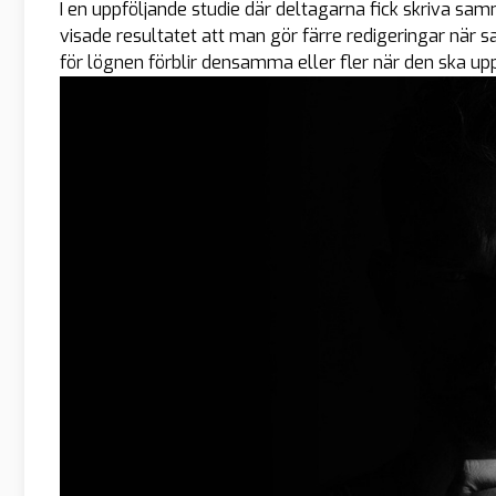
I en uppföljande studie där deltagarna fick skriva sa
visade resultatet att man gör färre redigeringar när
för lögnen förblir densamma eller fler när den ska up