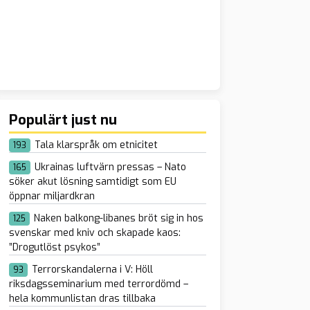
Populärt just nu
Tala klarspråk om etnicitet
193
Ukrainas luftvärn pressas – Nato
165
söker akut lösning samtidigt som EU
öppnar miljardkran
Naken balkong-libanes bröt sig in hos
125
svenskar med kniv och skapade kaos:
”Drogutlöst psykos”
Terrorskandalerna i V: Höll
93
riksdagsseminarium med terrordömd –
hela kommunlistan dras tillbaka