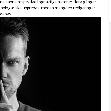
mma sanna respektive lögnaktiga historier flera gånger
 sanningar ska upprepas, medan mängden redigeringar
prepas.