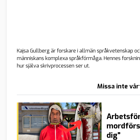
Kajsa Gullberg är forskare i allmän språkvetenskap oc
människans komplexa språkförmåga. Hennes forskning 
hur själva skrivprocessen ser ut.
Missa inte vår
Arbetsför
mordförsö
dig”