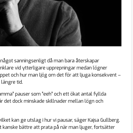
a något sanningsenligt då man bara återskapar
nklare vid ytterligare upprepningar medan lögner
ppet och hur man ljög om det för att ljuga konsekvent –
längre tid.
ksamma” pauser som ”eeh” och ett ökat antal fyllda
är det dock minskade skillnader mellan lögn och
lket kan ge utslag i hur vi pausar, säger Kajsa Gullberg.
kanske bättre att prata på när man ljuger, fortsätter