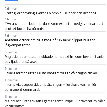
3 timmar
Kraftig jordbävning skakar Colombia – skador och skadade
4 timmar
TV4 använde trippelmördare som expert – medgav senare att
brottet borde ha nämnts
5 timmar
Anställd vittnar om fullt kaos på SiS-hem: ”Öppet hus för
lågkompetenta”
6 timmar
Migrationsdomstolen nobbade homosexfilm som bevis – iranier
beviljades ändå asyl
9 timmar
Läkare larmar efter Ceuta-kaoset: ”Vi ser våldtagna flickor”
10 timmar
Trump vill stoppa tidsomställningen – forskare varnar för
permanent sommartid
11 timmar
Meloni och Frederiksen i gemensamt utspel: ”Försvaret av våra
värderingar”