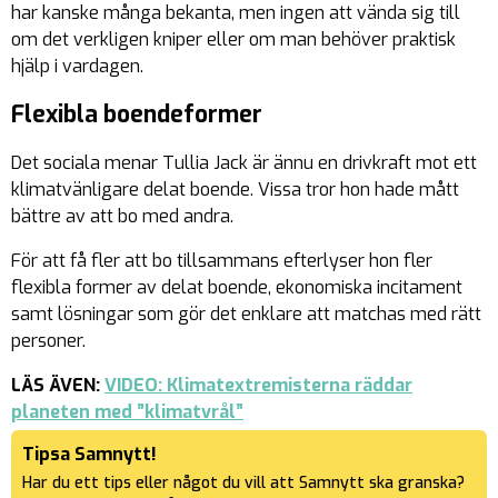
har kanske många bekanta, men ingen att vända sig till
om det verkligen kniper eller om man behöver praktisk
hjälp i vardagen.
Flexibla boendeformer
Det sociala menar Tullia Jack är ännu en drivkraft mot ett
klimatvänligare delat boende. Vissa tror hon hade mått
bättre av att bo med andra.
För att få fler att bo tillsammans efterlyser hon fler
flexibla former av delat boende, ekonomiska incitament
samt lösningar som gör det enklare att matchas med rätt
personer.
LÄS ÄVEN:
VIDEO: Klimatextremisterna räddar
planeten med ”klimatvrål”
Tipsa Samnytt!
Har du ett tips eller något du vill att Samnytt ska granska?