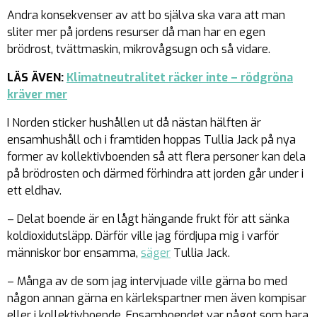
Andra konsekvenser av att bo själva ska vara att man
sliter mer på jordens resurser då man har en egen
brödrost, tvättmaskin, mikrovågsugn och så vidare.
LÄS ÄVEN:
Klimatneutralitet räcker inte – rödgröna
kräver mer
I Norden sticker hushållen ut då nästan hälften är
ensamhushåll och i framtiden hoppas Tullia Jack på nya
former av kollektivboenden så att flera personer kan dela
på brödrosten och därmed förhindra att jorden går under i
ett eldhav.
– Delat boende är en lågt hängande frukt för att sänka
koldioxidutsläpp. Därför ville jag fördjupa mig i varför
människor bor ensamma,
säger
Tullia Jack.
– Många av de som jag intervjuade ville gärna bo med
någon annan gärna en kärlekspartner men även kompisar
eller i kollektivboende. Ensamboendet var något som bara