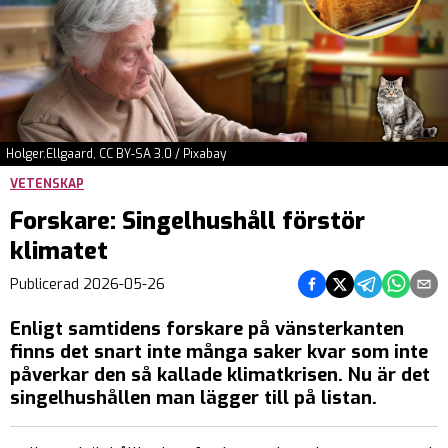
Holger.Ellgaard, CC BY-SA 3.0 / Pixabay
VETENSKAP
Forskare: Singelhushåll förstör
klimatet
Dela på Facebook
Dela på Twitter
Dela på Tel
Dela på
Del
Publicerad
2026-05-26
Enligt samtidens forskare på vänsterkanten
finns det snart inte många saker kvar som inte
påverkar den så kallade klimatkrisen. Nu är det
singelhushållen man lägger till på listan.