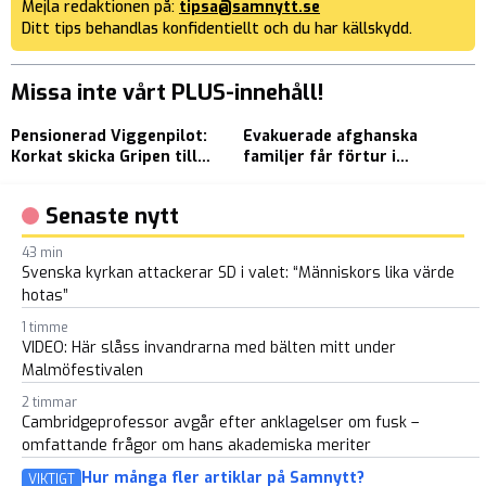
Mejla redaktionen på:
tipsa@samnytt.se
Ditt tips behandlas konfidentiellt och du har källskydd.
Missa inte vårt PLUS-innehåll!
Pensionerad Viggenpilot:
Evakuerade afghanska
E
Korkat skicka Gripen till
familjer får förtur i
r
Ukraina
bostadsbristens Uppsala
g
Senaste nytt
43 min
Svenska kyrkan attackerar SD i valet: “Människors lika värde
hotas”
1 timme
VIDEO: Här slåss invandrarna med bälten mitt under
Malmöfestivalen
2 timmar
Cambridgeprofessor avgår efter anklagelser om fusk –
omfattande frågor om hans akademiska meriter
Hur många fler artiklar på Samnytt?
VIKTIGT