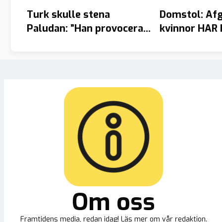
Turk skulle stena
Domstol: Af
Paludan: ”Han provocerar
kvinnor HAR 
– jag blir kränkt”
skilsmässoa
Om oss
Framtidens media, redan idag! Läs mer om vår redaktion.