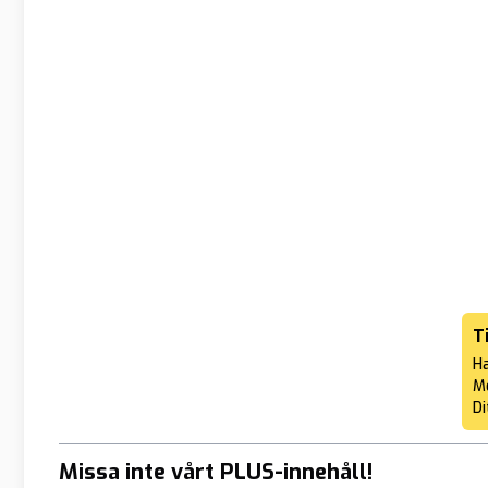
T
Ha
Me
Di
Missa inte vårt PLUS-innehåll!