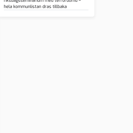
riksdagsseminarium med terrordömd –
hela kommunlistan dras tillbaka