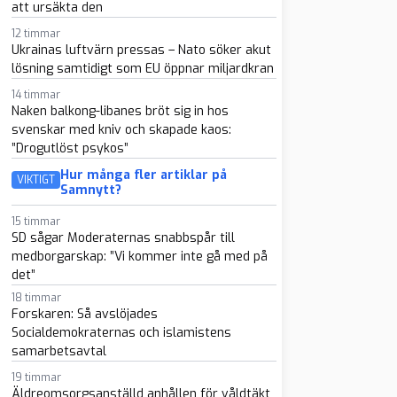
att ursäkta den
12 timmar
Ukrainas luftvärn pressas – Nato söker akut
lösning samtidigt som EU öppnar miljardkran
14 timmar
Naken balkong-libanes bröt sig in hos
svenskar med kniv och skapade kaos:
”Drogutlöst psykos”
Hur många fler artiklar på
VIKTIGT
Samnytt?
15 timmar
SD sågar Moderaternas snabbspår till
medborgarskap: ”Vi kommer inte gå med på
det”
18 timmar
Forskaren: Så avslöjades
Socialdemokraternas och islamistens
samarbetsavtal
19 timmar
Äldreomsorgsanställd anhållen för våldtäkt