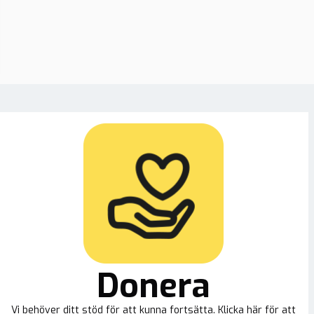
fessor: 30 procent av
et till Ukraina
vinner i korruption
Donera
Vi behöver ditt stöd för att kunna fortsätta. Klicka här för att