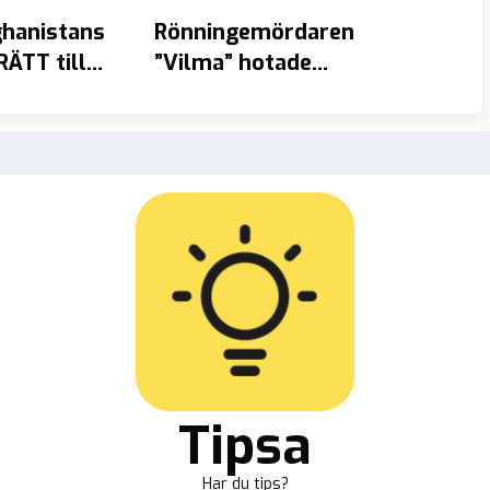
ghanistans
Rönningemördaren
Pro
RÄTT till
”Vilma” hotade
stöd
syl
massakrera
förs
fängelseanställda
Tipsa
Har du tips?