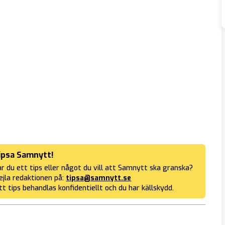
ipsa Samnytt!
r du ett tips eller något du vill att Samnytt ska granska?
jla redaktionen på:
tipsa@samnytt.se
tt tips behandlas konfidentiellt och du har källskydd.