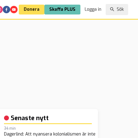
Donera
Skaffa PLUS
Logga in
Sök
Senaste nytt
34 min
Dagerlind: Att nyansera kolonialismen är inte