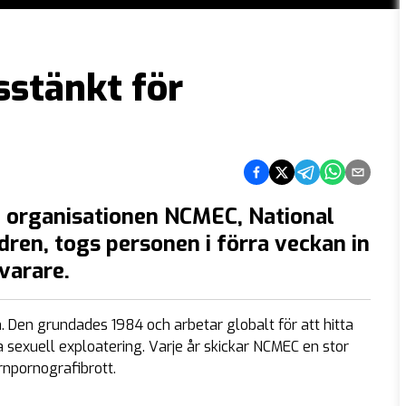
stänkt för
Dela på Facebook
Dela på Twitter
Dela på Telegra
Dela på Wh
Dela via
a organisationen NCMEC, National
dren, togs personen i förra veckan in
svarare.
. Den grundades 1984 och arbetar globalt för att hitta
sexuell exploatering. Varje år skickar NCMEC en stor
rnpornografibrott.