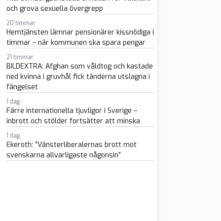
och grova sexuella övergrepp
20 timmar
Hemtjänsten lämnar pensionärer kissnödiga i
timmar – när kommunen ska spara pengar
21 timmar
BILDEXTRA: Afghan som våldtog och kastade
ned kvinna i gruvhål fick tänderna utslagna i
fängelset
m
atsapp
 e-post
1 dag
Färre internationella tjuvligor i Sverige –
inbrott och stölder fortsätter att minska
1 dag
Ekeroth: ”Vänsterliberalernas brott mot
svenskarna allvarligaste någonsin”