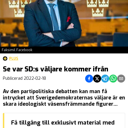
Faksimil Facebook
PLUS
Se var SD:s väljare kommer ifrån
Dela på Facebook
Dela på Twitter
Dela på Tel
Dela på
Del
Publicerad
2022-02-18
Av den partipolitiska debatten kan man få
intrycket att Sverigedemokraternas väljare är en
skara ideologiskt väsensfrämmande figurer
som saknar och aldrig har haft några
beröringspunkter med de övriga partierna. En
Få tillgång till exklusivt material med
rapport sammanställd av valforskaren Henrik