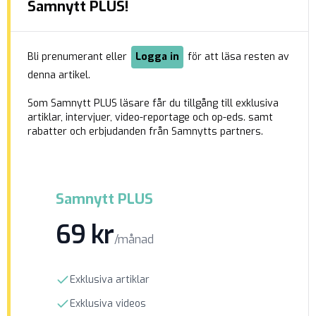
Ekengren Oscarsson visar att även om partiet
Samnytt PLUS!
attraherat många förstagångsväljare och
tidigare icke-röstare från sofflocket så består
lejonparten av väljarunderlaget […]
Bli prenumerant eller
Logga in
för att läsa resten av
denna artikel.
Som Samnytt PLUS läsare får du tillgång till exklusiva
artiklar, intervjuer, video-reportage och op-eds. samt
rabatter och erbjudanden från Samnytts partners.
Samnytt PLUS
69 kr
/månad
Exklusiva artiklar
Exklusiva videos