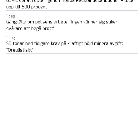
USA:s senat röstar igenom hårda Rysslandssanktioner – tullar
upp till 500 procent
1 dag
Gängkälla om polisens arbete: ”Ingen känner sig säker –
svårare att begå brott”
1 dag
SD tonar ned tidigare krav på kraftigt höjd mineralavgift:
”Orealistiskt”