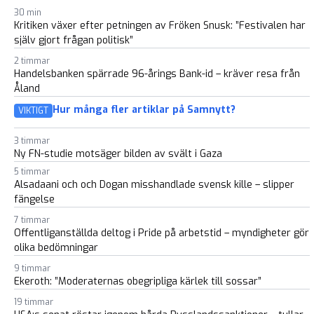
30 min
Kritiken växer efter petningen av Fröken Snusk: ”Festivalen har
själv gjort frågan politisk”
2 timmar
Handelsbanken spärrade 96-årings Bank-id – kräver resa från
Åland
Hur många fler artiklar på Samnytt?
VIKTIGT
3 timmar
Ny FN-studie motsäger bilden av svält i Gaza
5 timmar
Alsadaani och och Dogan misshandlade svensk kille – slipper
fängelse
7 timmar
Offentliganställda deltog i Pride på arbetstid – myndigheter gör
olika bedömningar
9 timmar
Ekeroth: ”Moderaternas obegripliga kärlek till sossar”
19 timmar