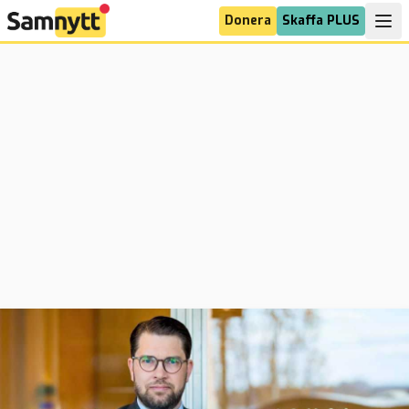
Donera
Skaffa PLUS