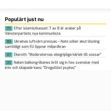
Populärt just nu
Efter islamistkaoset: 7 av 8 är araber på
175
Vänsterpartiets nya kommunlista
Ukrainas luftvärn pressas – Nato söker akut lösning
185
samtidigt som EU öppnar miljardkran
Ekeroth: ”Moderaternas obegripliga kärlek till sossar”
127
Naken balkong-libanes bröt sig in hos svenskar med
125
kniv och skapade kaos: ”Drogutlöst psykos”
Spaniens vänsterregering hotar regioner med åklagare
112
om de vägrar ta emot illegala Ceuta-migranter