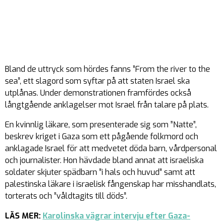
Bland de uttryck som hördes fanns ”From the river to the
sea”, ett slagord som syftar på att staten Israel ska
utplånas. Under demonstrationen framfördes också
långtgående anklagelser mot Israel från talare på plats.
En kvinnlig läkare, som presenterade sig som ”Natte”,
beskrev kriget i Gaza som ett pågående folkmord och
anklagade Israel för att medvetet döda barn, vårdpersonal
och journalister. Hon hävdade bland annat att israeliska
soldater skjuter spädbarn ”i hals och huvud” samt att
palestinska läkare i israelisk fångenskap har misshandlats,
torterats och ”våldtagits till döds”.
LÄS MER:
Karolinska vägrar intervju efter Gaza-