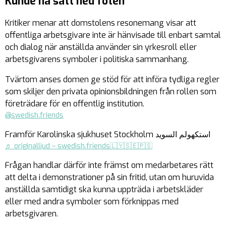
Kunde ha satt ned foten
Kritiker menar att domstolens resonemang visar att
offentliga arbetsgivare inte är hänvisade till enbart samtal
och dialog när anställda använder sin yrkesroll eller
arbetsgivarens symboler i politiska sammanhang.
Tvärtom anses domen ge stöd för att införa tydliga regler
som skiljer den privata opinionsbildningen från rollen som
företrädare för en offentlig institution.
@swedish.friends
Framför Karolinska sjukhuset Stockholm استكهولم السويد
♬ originalljud – swedish.friends🇱🇾🇸🇪🇵🇸
Frågan handlar därför inte främst om medarbetares rätt
att delta i demonstrationer på sin fritid, utan om huruvida
anställda samtidigt ska kunna uppträda i arbetskläder
eller med andra symboler som förknippas med
arbetsgivaren.