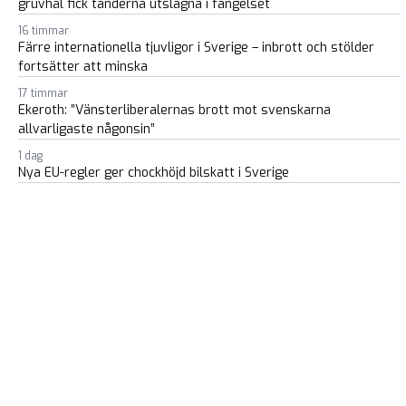
gruvhål fick tänderna utslagna i fängelset
16 timmar
Färre internationella tjuvligor i Sverige – inbrott och stölder
fortsätter att minska
17 timmar
Ekeroth: ”Vänsterliberalernas brott mot svenskarna
allvarligaste någonsin”
1 dag
Nya EU-regler ger chockhöjd bilskatt i Sverige