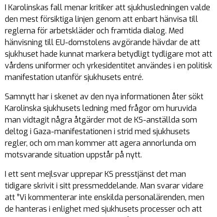
I Karolinskas fall menar kritiker att sjukhusledningen valde
den mest försiktiga linjen genom att enbart hänvisa till
reglerna för arbetskläder och framtida dialog. Med
hänvisning till EU-domstolens avgörande hävdar de att
sjukhuset hade kunnat markera betydligt tydligare mot att
vårdens uniformer och yrkesidentitet användes i en politisk
manifestation utanför sjukhusets entré.
Samnytt har i skenet av den nya informationen åter sökt
Karolinska sjukhusets ledning med frågor om huruvida
man vidtagit några åtgärder mot de KS-anställda som
deltog i Gaza-manifestationen i strid med sjukhusets
regler, och om man kommer att agera annorlunda om
motsvarande situation uppstår på nytt.
I ett sent mejlsvar upprepar KS presstjänst det man
tidigare skrivit i sitt pressmeddelande. Man svarar vidare
att ”Vi kommenterar inte enskilda personalärenden, men
de hanteras i enlighet med sjukhusets processer och att