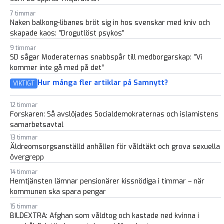
7 timmar
Naken balkong-libanes bröt sig in hos svenskar med kniv och
skapade kaos: ”Drogutlöst psykos”
9 timmar
SD sågar Moderaternas snabbspår till medborgarskap: ”Vi
kommer inte gå med på det”
Hur många fler artiklar på Samnytt?
VIKTIGT
12 timmar
Forskaren: Så avslöjades Socialdemokraternas och islamistens
samarbetsavtal
13 timmar
Äldreomsorgsanställd anhållen för våldtäkt och grova sexuella
övergrepp
14 timmar
Hemtjänsten lämnar pensionärer kissnödiga i timmar – när
kommunen ska spara pengar
15 timmar
BILDEXTRA: Afghan som våldtog och kastade ned kvinna i