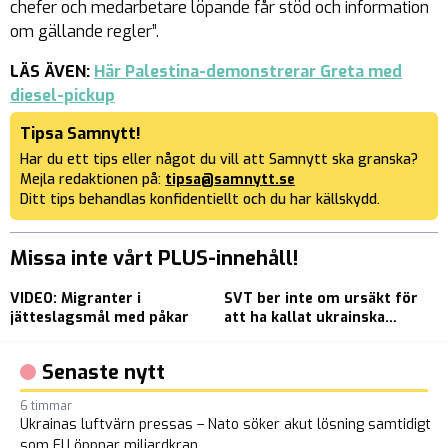
chefer och medarbetare löpande får stöd och information
om gällande regler”.
LÄS ÄVEN:
Här Palestina-demonstrerar Greta med
diesel-pickup
Tipsa Samnytt!
Har du ett tips eller något du vill att Samnytt ska granska?
Mejla redaktionen på:
tipsa@samnytt.se
Ditt tips behandlas konfidentiellt och du har källskydd.
Missa inte vårt PLUS-innehåll!
VIDEO: Migranter i
SVT ber inte om ursäkt för
M
jätteslagsmål med påkar
att ha kallat ukrainska
M
kvinnor horor: ”Det
s
kommer vi förstås inte
S
Senaste nytt
göra”
6 timmar
Ukrainas luftvärn pressas – Nato söker akut lösning samtidigt
som EU öppnar miljardkran