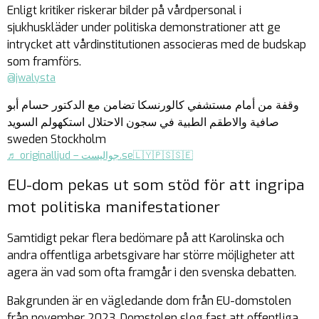
Enligt kritiker riskerar bilder på vårdpersonal i
sjukhuskläder under politiska demonstrationer att ge
intrycket att vårdinstitutionen associeras med de budskap
som framförs.
@jwalysta
وقفة من أمام مستشفي كالورنسكا تضامن مع الدكتور حسام أبو
صافية والاطقم الطبية في سجون الاحتلال استكهولم السويد
sweden Stockholm
♬ originalljud – جواليست.se🇱🇾🇵🇸🇸🇪
EU-dom pekas ut som stöd för att ingripa
mot politiska manifestationer
Samtidigt pekar flera bedömare på att Karolinska och
andra offentliga arbetsgivare har större möjligheter att
agera än vad som ofta framgår i den svenska debatten.
Bakgrunden är en vägledande dom från EU-domstolen
från november 2023. Domstolen slog fast att offentliga