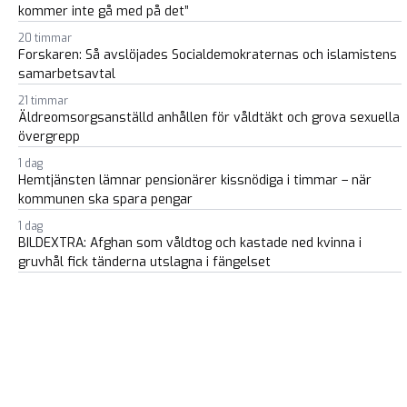
kommer inte gå med på det”
20 timmar
Forskaren: Så avslöjades Socialdemokraternas och islamistens
samarbetsavtal
21 timmar
Äldreomsorgsanställd anhållen för våldtäkt och grova sexuella
övergrepp
1 dag
Hemtjänsten lämnar pensionärer kissnödiga i timmar – när
kommunen ska spara pengar
1 dag
BILDEXTRA: Afghan som våldtog och kastade ned kvinna i
gruvhål fick tänderna utslagna i fängelset