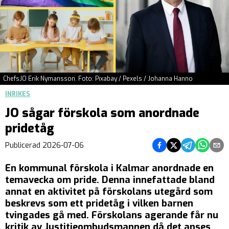
ChefsJO Erik Nymansson. Foto: Pixabay / Pexels / Johanna Hanno
INRIKES
JO sågar förskola som anordnade
pridetåg
Dela på Facebook
Dela på Twitter
Dela på Tel
Dela på
Del
Publicerad
2026-07-06
En kommunal förskola i Kalmar anordnade en
temavecka om pride. Denna innefattade bland
annat en aktivitet på förskolans utegård som
beskrevs som ett pridetåg i vilken barnen
tvingades gå med. Förskolans agerande får nu
kritik av Justitieombudsmannen då det anses