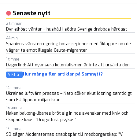
MED-politiker
k
Senaste nytt
2 timmar
Dyr elhöst väntar – hushåll i södra Sverige drabbas hårdast
44 min
Spaniens vänsterregering hotar regioner med åklagare om de
vägrar ta emot illegala Ceuta-migranter
1 timme
Dagerlind: Att nyansera kolonialismen är inte att ursäkta den
Hur många fler artiklar på Samnytt?
VIKTIGT
14 timmar
Ukrainas luftvärn pressas – Nato söker akut lösning samtidigt
som EU öppnar miljardkran
16 timmar
Naken balkong-libanes bröt sig in hos svenskar med kniv och
skapade kaos: ”Drogutlöst psykos”
17 timmar
SD sågar Moderaternas snabbspår till medborgarskap: ”Vi