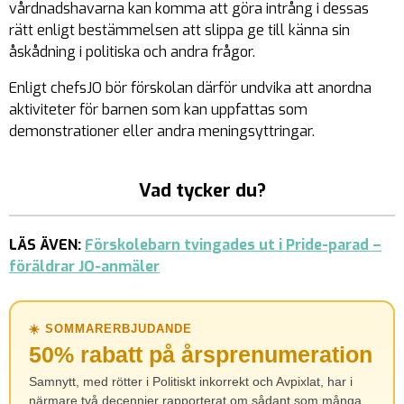
vårdnadshavarna kan komma att göra intrång i dessas
rätt enligt bestämmelsen att slippa ge till känna sin
åskådning i politiska och andra frågor.
Enligt chefsJO bör förskolan därför undvika att anordna
aktiviteter för barnen som kan uppfattas som
demonstrationer eller andra meningsyttringar.
Vad tycker du?
LÄS ÄVEN:
Förskolebarn tvingades ut i Pride-parad –
föräldrar JO-anmäler
☀️ SOMMARERBJUDANDE
50% rabatt på årsprenumeration
Samnytt, med rötter i Politiskt inkorrekt och Avpixlat, har i
närmare två decennier rapporterat om sådant som många