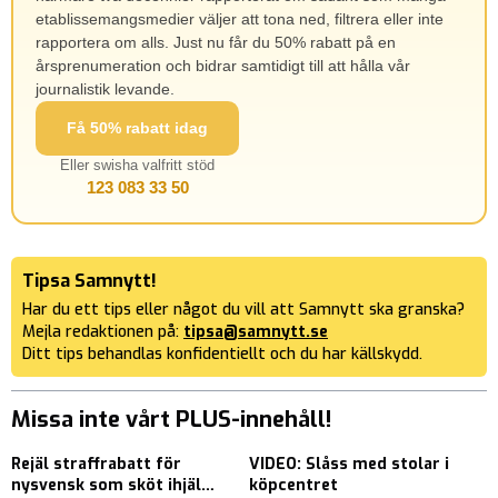
etablissemangsmedier väljer att tona ned, filtrera eller inte
rapportera om alls. Just nu får du 50% rabatt på en
årsprenumeration och bidrar samtidigt till att hålla vår
journalistik levande.
Få 50% rabatt idag
Eller swisha valfritt stöd
123 083 33 50
Tipsa Samnytt!
Har du ett tips eller något du vill att Samnytt ska granska?
Mejla redaktionen på:
tipsa@samnytt.se
Ditt tips behandlas konfidentiellt och du har källskydd.
Missa inte vårt PLUS-innehåll!
Rejäl straffrabatt för
VIDEO: Slåss med stolar i
G
nysvensk som sköt ihjäl
köpcentret
u