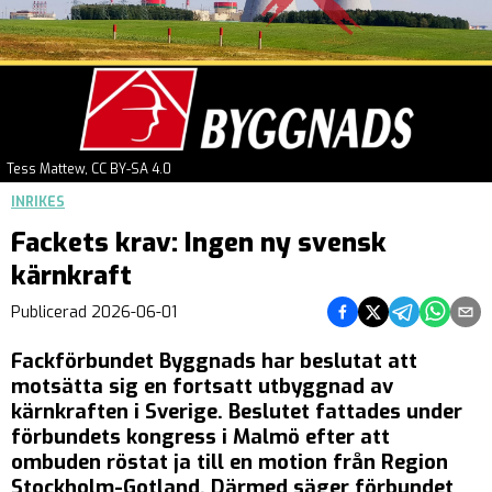
Tess Mattew, CC BY-SA 4.0
INRIKES
Fackets krav: Ingen ny svensk
kärnkraft
Dela på Facebook
Dela på Twitter
Dela på Tel
Dela på
Del
Publicerad
2026-06-01
Fackförbundet Byggnads har beslutat att
motsätta sig en fortsatt utbyggnad av
kärnkraften i Sverige. Beslutet fattades under
förbundets kongress i Malmö efter att
ombuden röstat ja till en motion från Region
Stockholm-Gotland. Därmed säger förbundet