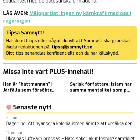
solidaritet med de palestinska områdena.
LÄS ÄVEN:
Miljöpartiet: Ingen ny kärnkraft med oss i
regeringen
Tipsa Samnytt!
Har du ett tips eller något du vill att Samnytt ska granska?
Mejla redaktionen på:
tipsa@samnytt.se
Ditt tips behandlas konfidentiellt och du har källskydd.
Missa inte vårt PLUS-innehåll!
Han är ”hattmannen” i
Syrisk författare: Islam har
Å
Järfälla som försökte
samma mentalitet som på
p
kidnappa 14-årig flicka
medeltiden
Senaste nytt
2 timmar
Dagerlind: Att nyansera kolonialismen är inte att ursäkta den
11 timmar
Ukrainas luftvärn pressas – Nato söker akut lösning samtidigt