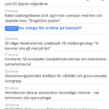
som EU öppnar miljardkran
13 timmar
Naken balkong-libanes bröt sig in hos svenskar med kniv och
skapade kaos: ”Drogutlöst psykos”
Hur många fler artiklar på Samnytt?
VIKTIGT
14 timmar
SD sågar Moderaternas snabbspår till medborgarskap: ”Vi
kommer inte gå med på det”
17 timmar
Forskaren: Så avslöjades Socialdemokraternas och islamistens
samarbetsavtal
18 timmar
Äldreomsorgsanställd anhållen för våldtäkt och grova sexuella
övergrepp
19 timmar
Hemtjänsten lämnar pensionärer kissnödiga i timmar – när
kommunen ska spara pengar
20 timmar