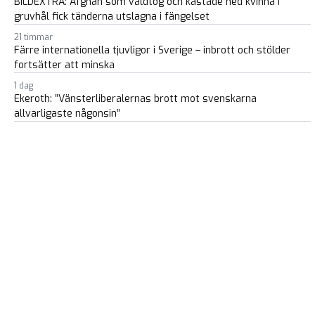
BILDEXTRA: Afghan som våldtog och kastade ned kvinna i
gruvhål fick tänderna utslagna i fängelset
21 timmar
Färre internationella tjuvligor i Sverige – inbrott och stölder
fortsätter att minska
1 dag
Ekeroth: ”Vänsterliberalernas brott mot svenskarna
allvarligaste någonsin”