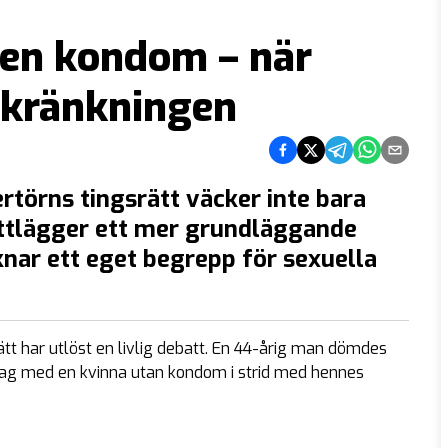
r en kondom – när
r kränkningen
Dela på Facebook
Dela på Twitter
Dela på Telegra
Dela på Wh
Dela via
örns tingsrätt väcker inte bara
ottlägger ett mer grundläggande
knar ett eget begrepp för sexuella
 har utlöst en livlig debatt. En 44-årig man dömdes
amlag med en kvinna utan kondom i strid med hennes