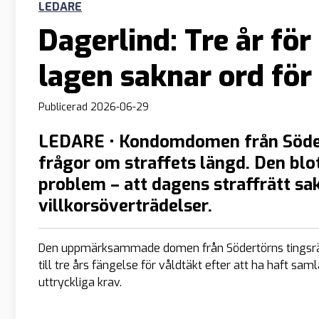
LEDARE
Dagerlind: Tre år fö
lagen saknar ord fö
Publicerad
2026-06-29
LEDARE • Kondomdomen från Södert
frågor om straffets längd. Den bl
problem – att dagens straffrätt sa
villkorsöverträdelser.
Den uppmärksammade domen från Södertörns tingsrätt
till tre års fängelse för våldtäkt efter att ha haft s
uttryckliga krav.