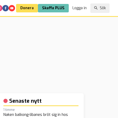
Donera
Skaffa PLUS
Logga in
Sök
Senaste nytt
1 timme
Naken balkong-libanes bröt sig in hos