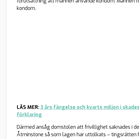
förutsättning att mannen använde kondom. Mannen 
kondom.
LÄS MER:
3 års fängelse och kvarts miljon i skad
förklaring
Därmed ansåg domstolen att frivillighet saknades i d
Åtminstone så som lagen har uttolkats – tingsrätten h