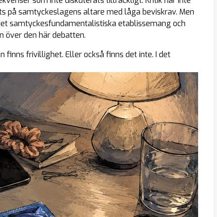
enser som inte diskuterats tillräckligt. Kritik har inte
ats på samtyckeslagens altare med låga beviskrav. Men
av det samtyckesfundamentalistiska etablissemang och
n över den här debatten.
nns frivillighet. Eller också finns det inte. I det
.