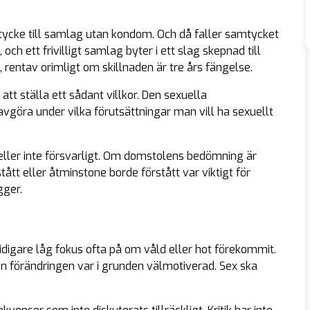
tycke till samlag utan kondom. Och då faller samtycket
ch ett frivilligt samlag byter i ett slag skepnad till
 rentav orimligt om skillnaden är tre års fängelse.
att ställa ett sådant villkor. Den sexuella
avgöra under vilka förutsättningar man vill ha sexuellt
eller inte försvarligt. Om domstolens bedömning är
stått eller åtminstone borde förstått var viktigt för
gger.
idigare låg fokus ofta på om våld eller hot förekommit.
Den förändringen var i grunden välmotiverad. Sex ska