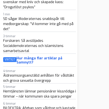
svenskar med kniv och skapade kaos:
”Drogutlöst psykos”
1 min
SD sågar Moderaternas snabbspår till
medborgarskap: ”Vi kommer inte gå med på
det”
3 timmar
Forskaren: Så avslöjades
Socialdemokraternas och islamistens
samarbetsavtal
Hur många fler artiklar på
VIKTIGT
Samnytt?
4 timmar
Äldreomsorgsanställd anhållen för våldtäkt
och grova sexuella övergrepp
5 timmar
Hemtjänsten lämnar pensionärer kissnödiga i
timmar – när kommunen ska spara pengar
6 timmar
BILDEXTRA: Afghan som våldtog och kastade