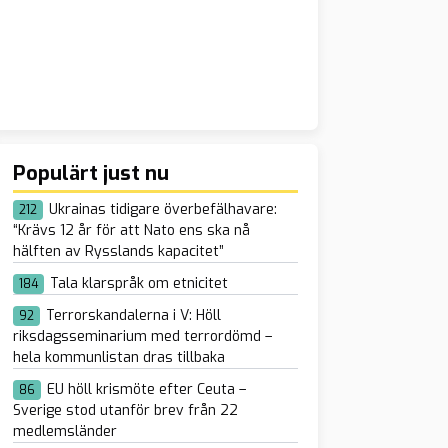
Populärt just nu
Ukrainas tidigare överbefälhavare:
212
“Krävs 12 år för att Nato ens ska nå
hälften av Rysslands kapacitet”
Tala klarspråk om etnicitet
184
Terrorskandalerna i V: Höll
92
riksdagsseminarium med terrordömd –
hela kommunlistan dras tillbaka
EU höll krismöte efter Ceuta –
86
Sverige stod utanför brev från 22
medlemsländer