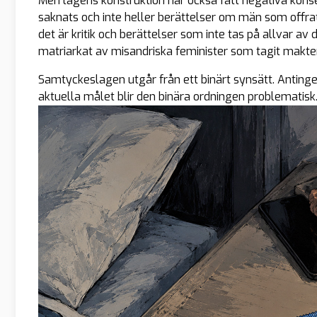
Men lagens konstruktion har också fått negativa konsekv
saknats och inte heller berättelser om män som offr
det är kritik och berättelser som inte tas på allvar 
matriarkat av misandriska feminister som tagit makte
Samtyckeslagen utgår från ett binärt synsätt. Antingen fi
aktuella målet blir den binära ordningen problematisk