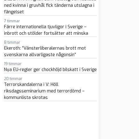
ned kvinna i gruvhål fick tänderna utslagna i
fängelset
7 timmar
Färre internationella tjuvligor i Sverige –
inbrott och stölder fortsätter att minska
8 timmar
m
atsapp
 e-post
Ekeroth: ”Vänsterliberalernas brott mot
svenskarna allvarligaste någonsin”
19 timmar
Nya EU-regler ger chockhöjd bilskatt i Sverige
20 timmar
Terrorskandalerna i V: Höll
riksdagsseminarium med terrordömd –
kommunlista skrotas