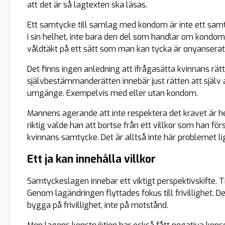
att det är så lagtexten ska läsas.
Ett samtycke till samlag med kondom är inte ett sam
i sin helhet, inte bara den del som handlar om kondom, o
våldtäkt på ett sätt som man kan tycka är onyanserat,
Det finns ingen anledning att ifrågasätta kvinnans rätt 
självbestämmanderätten innebär just rätten att själv 
umgänge. Exempelvis med eller utan kondom.
Mannens agerande att inte respektera det kravet är h
riktig valde han att bortse från ett villkor som han för
kvinnans samtycke. Det är alltså inte här problemet li
Ett ja kan innehålla villkor
Samtyckeslagen innebar ett viktigt perspektivskifte. T
Genom lagändringen flyttades fokus till frivillighet. 
bygga på frivillighet, inte på motstånd.