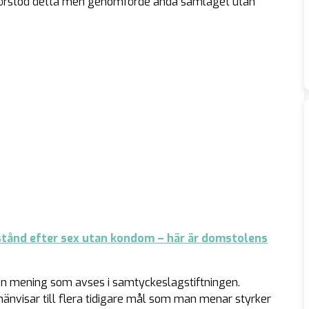
förstod detta men genomförde ändå samlaget utan
estånd efter sex utan kondom – här är domstolens
en mening som avses i samtyckeslagstiftningen.
änvisar till flera tidigare mål som man menar styrker