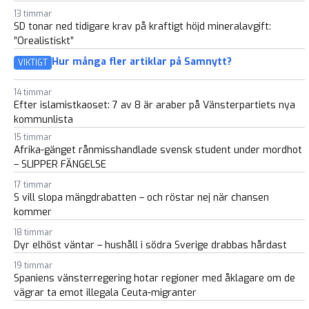
13 timmar
SD tonar ned tidigare krav på kraftigt höjd mineralavgift:
”Orealistiskt”
Hur många fler artiklar på Samnytt?
VIKTIGT
14 timmar
Efter islamistkaoset: 7 av 8 är araber på Vänsterpartiets nya
kommunlista
15 timmar
Afrika-gänget rånmisshandlade svensk student under mordhot
– SLIPPER FÄNGELSE
17 timmar
S vill slopa mängdrabatten – och röstar nej när chansen
kommer
18 timmar
Dyr elhöst väntar – hushåll i södra Sverige drabbas hårdast
19 timmar
Spaniens vänsterregering hotar regioner med åklagare om de
vägrar ta emot illegala Ceuta-migranter