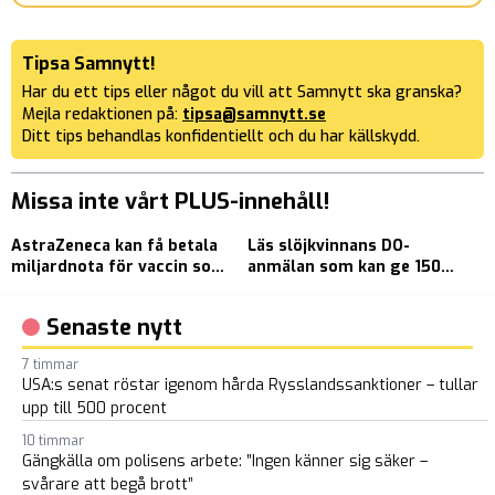
Tipsa Samnytt!
Har du ett tips eller något du vill att Samnytt ska granska?
Mejla redaktionen på:
tipsa@samnytt.se
Ditt tips behandlas konfidentiellt och du har källskydd.
Missa inte vårt PLUS-innehåll!
AstraZeneca kan få betala
Läs slöjkvinnans DO-
H
miljardnota för vaccin som
anmälan som kan ge 150
p
orsakar blodproppar
000 kronor
H
Senaste nytt
7 timmar
USA:s senat röstar igenom hårda Rysslandssanktioner – tullar
upp till 500 procent
10 timmar
Gängkälla om polisens arbete: ”Ingen känner sig säker –
svårare att begå brott”