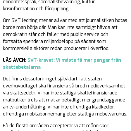
minoritetsspråk, samhällsbevakning, kultur,
krisinformation och fördjupning.
Om SVT ledning menar allvar med att journalistiken hotas
borde man börja där. Man kan inte samtidigt hävda att
demokratin står och faller med public service och
fortsätta spendera miljardbelopp på sådant som
kommersiella aktörer redan producerar i överflöd.
LÄS ÄVEN:
SVT-kravet: Vi måste få mer pengar från
skattebetalarna
Det finns dessutom inget självklart i att staten
överhuvudtaget ska finansiera så bred medieverksamhet
via skattsedeln. Vi har inte statliga skattefinansierade
matbutiker trots att mat är betydligt mer grundläggande
än tv-underhållning. Vi har inte offentliga klädkedjor,
offentliga mobilabonnemang eller statliga möbelvaruhus.
På de flesta områden accepterar vi att människor