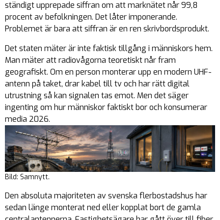
ständigt upprepade siffran om att marknätet når 99,8
procent av befolkningen. Det låter imponerande.
Problemet är bara att siffran är en ren skrivbordsprodukt.
Det staten mäter är inte faktisk tillgång i människors hem.
Man mäter att radiovågorna teoretiskt når fram
geografiskt. Om en person monterar upp en modern UHF-
antenn på taket, drar kabel till tv och har rätt digital
utrustning så kan signalen tas emot. Men det säger
ingenting om hur människor faktiskt bor och konsumerar
media 2026.
Bild: Samnytt.
Den absoluta majoriteten av svenska flerbostadshus har
sedan länge monterat ned eller kopplat bort de gamla
centralantennerna. Fastighetsägare har gått över till fiber