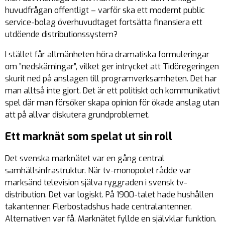
huvudfrågan offentligt – varför ska ett modernt public
service-bolag överhuvudtaget fortsätta finansiera ett
utdöende distributionssystem?
I stället får allmänheten höra dramatiska formuleringar
om ”nedskärningar”, vilket ger intrycket att Tidöregeringen
skurit ned på anslagen till programverksamheten. Det har
man alltså inte gjort. Det är ett politiskt och kommunikativt
spel där man försöker skapa opinion för ökade anslag utan
att på allvar diskutera grundproblemet.
Ett marknät som spelat ut sin roll
Det svenska marknätet var en gång central
samhällsinfrastruktur. När tv-monopolet rådde var
marksänd television själva ryggraden i svensk tv-
distribution. Det var logiskt. På 1900-talet hade hushållen
takantenner. Flerbostadshus hade centralantenner.
Alternativen var få. Marknätet fyllde en självklar funktion.