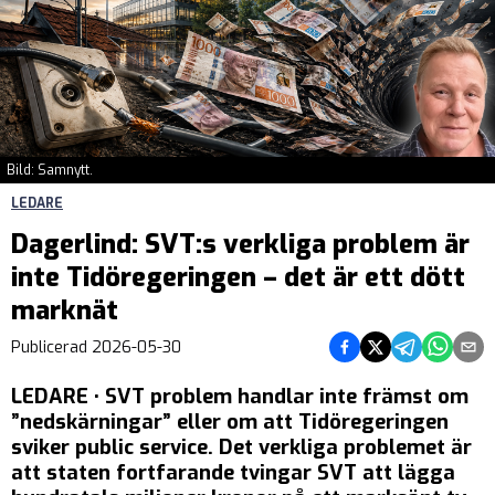
Bild: Samnytt.
LEDARE
Dagerlind: SVT:s verkliga problem är
inte Tidöregeringen – det är ett dött
marknät
Dela på Facebook
Dela på Twitter
Dela på Tel
Dela på
Del
Publicerad
2026-05-30
LEDARE • SVT problem handlar inte främst om
”nedskärningar” eller om att Tidöregeringen
sviker public service. Det verkliga problemet är
att staten fortfarande tvingar SVT att lägga