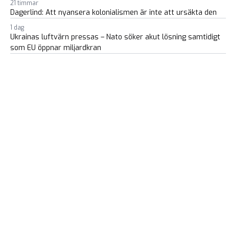
21 timmar
Dagerlind: Att nyansera kolonialismen är inte att ursäkta den
1 dag
Ukrainas luftvärn pressas – Nato söker akut lösning samtidigt
som EU öppnar miljardkran