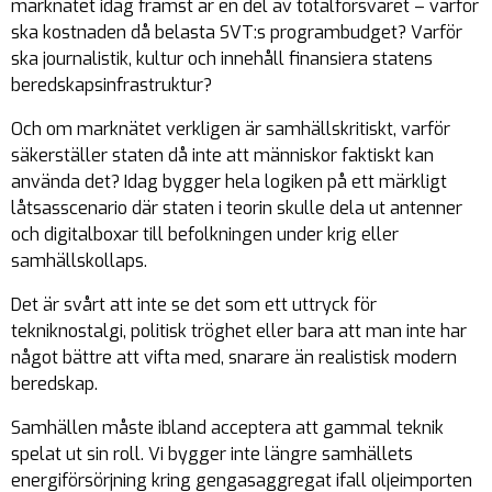
marknätet idag främst är en del av totalförsvaret – varför
ska kostnaden då belasta SVT:s programbudget? Varför
ska journalistik, kultur och innehåll finansiera statens
beredskapsinfrastruktur?
Och om marknätet verkligen är samhällskritiskt, varför
säkerställer staten då inte att människor faktiskt kan
använda det? Idag bygger hela logiken på ett märkligt
låtsasscenario där staten i teorin skulle dela ut antenner
och digitalboxar till befolkningen under krig eller
samhällskollaps.
Det är svårt att inte se det som ett uttryck för
tekniknostalgi, politisk tröghet eller bara att man inte har
något bättre att vifta med, snarare än realistisk modern
beredskap.
Samhällen måste ibland acceptera att gammal teknik
spelat ut sin roll. Vi bygger inte längre samhällets
energiförsörjning kring gengasaggregat ifall oljeimporten