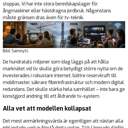
stoppas. Vi har inte stora beredskapslager för
ångmaskiner eller hästdragna jordbruk. Någonstans
måste gränsen dras även för tv-teknik.
Bild: Samnytt.
De hundratals miljoner som idag läggs på att hålla
marknätet vid liv skulle göra betydligt större nytta om de
investerades i robustare internet, bättre reservkraft till
mobilmaster, säkrare fiberinfrastruktur och modern digital
redundans. Det skulle stärka hela samhället – inte bara ge
konstgjord andning till ett åldrande tv-system.
Alla vet att modellen kollapsat
Det mest anmärkningsvärda är egentligen att nästan alla
inblandade verkar förstå detta redan. TV4 lämnade därför