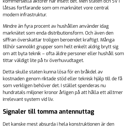
kommersiella aktörer har insett det. Men staten och SVT
låtsas fortfarande som om marknätet vore central
modern infrastruktur.
Mindre än fyra procent av hushållen använder idag
marknätet som enda distributionsform. Och även den
siffran överskattar troligen beroendet kraftigt. Många
tillhör sannolikt grupper som helt enkelt aldrig brytt sig
om att byta teknik – ofta äldre personer eller hushåll som
tittar väldigt lite på tv överhuvudtaget.
Detta skulle staten kunna lösa för en bråkdel av
kostnaden genom riktade stöd eller teknisk hjälp till de få
som verkligen behöver det. I stället spenderas nu
hundratals miljoner kronor årligen på att hålla ett alltmer
irrelevant system vid liv.
Signaler till tomma antennuttag
Det kanske mest absurda i hela konstruktionen är den