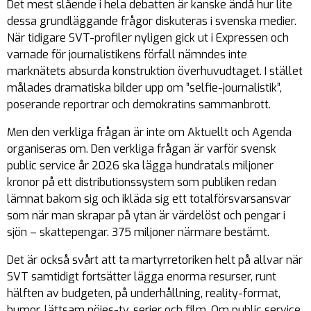
Det mest slående i hela debatten är kanske ändå hur lite
dessa grundläggande frågor diskuteras i svenska medier.
När tidigare SVT-profiler nyligen gick ut i Expressen och
varnade för journalistikens förfall nämndes inte
marknätets absurda konstruktion överhuvudtaget. I stället
målades dramatiska bilder upp om ”selfie-journalistik”,
poserande reportrar och demokratins sammanbrott.
Men den verkliga frågan är inte om Aktuellt och Agenda
organiseras om. Den verkliga frågan är varför svensk
public service år 2026 ska lägga hundratals miljoner
kronor på ett distributionssystem som publiken redan
lämnat bakom sig och ikläda sig ett totalförsvarsansvar
som när man skrapar på ytan är värdelöst och pengar i
sjön – skattepengar. 375 miljoner närmare bestämt.
Det är också svårt att ta martyrretoriken helt på allvar när
SVT samtidigt fortsätter lägga enorma resurser, runt
hälften av budgeten, på underhållning, reality-format,
humor, lättsam nöjes-tv, serier och film. Om public service