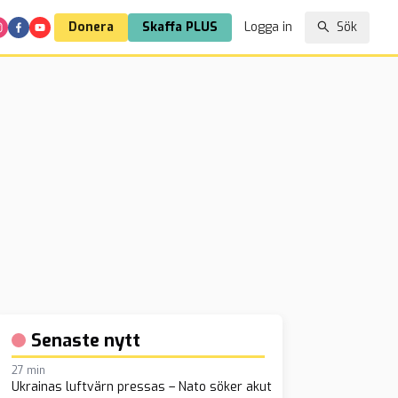
Donera
Skaffa PLUS
Logga in
Sök
Senaste nytt
27 min
Ukrainas luftvärn pressas – Nato söker akut