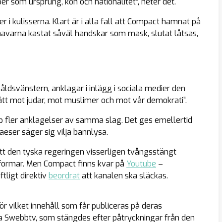
r som ursprung, kön och nationalitet”, heter det.
i kulisserna. Klart är i alla fall att Compact hamnat på
thavarna kastat såväl handskar som mask, slutat låtsas,
våldsvänstern, anklagar i inlägg i sociala medier den
 sätt mot judar, mot muslimer och mot vår demokrati”.
p fler anklagelser av samma slag. Det ges emellertid
eser säger sig vilja bannlysa.
 att den tyska regeringen visserligen tvångsstängt
tformar. Men Compact finns kvar på
Youtube
–
ftligt direktiv
beordrat
att kanalen ska släckas.
för vilket innehåll som får publiceras på deras
iva Swebbtv, som stängdes efter påtryckningar från den