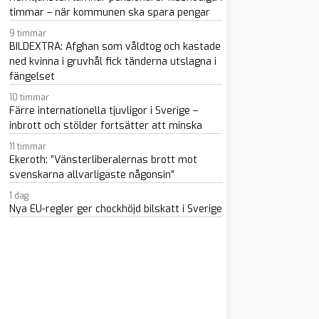
timmar – när kommunen ska spara pengar
9 timmar
BILDEXTRA: Afghan som våldtog och kastade
ned kvinna i gruvhål fick tänderna utslagna i
fängelset
10 timmar
Färre internationella tjuvligor i Sverige –
inbrott och stölder fortsätter att minska
m
atsapp
 e-post
11 timmar
Ekeroth: ”Vänsterliberalernas brott mot
svenskarna allvarligaste någonsin”
1 dag
Nya EU-regler ger chockhöjd bilskatt i Sverige