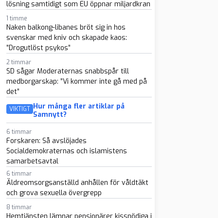
lösning samtidigt som EU öppnar miljardkran
1 timme
Naken balkong-libanes bröt sig in hos
svenskar med kniv och skapade kaos:
”Drogutlöst psykos”
2 timmar
SD sågar Moderaternas snabbspår till
medborgarskap: ”Vi kommer inte gå med på
det”
Hur många fler artiklar på
VIKTIGT
Samnytt?
6 timmar
Forskaren: Så avslöjades
Socialdemokraternas och islamistens
samarbetsavtal
6 timmar
Äldreomsorgsanställd anhållen för våldtäkt
och grova sexuella övergrepp
8 timmar
Hemtjänsten lämnar pensionärer kissnödiga i