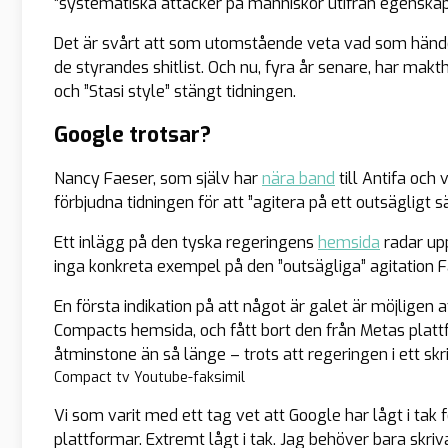
”systematiska attacker på människor utifrån egenskape
Det är svårt att som utomstående veta vad som händer 
de styrandes shitlist. Och nu, fyra år senare, har mak
och ”Stasi style” stängt tidningen.
Google trotsar?
Nancy Faeser, som själv har
nära band
till Antifa och 
förbjudna tidningen för att ”agitera på ett outsägligt
Ett inlägg på den tyska regeringens
hemsida
radar up
inga
konkreta
exempel på den ”outsägliga” agitation Fa
En första indikation på att något är galet är möjligen
Compacts hemsida, och fått bort den från Metas plat
åtminstone än så länge – trots att regeringen i ett skri
Compact tv Youtube-faksimil
Vi som varit med ett tag vet att Google har lågt i tak 
plattformar. Extremt lågt i tak. Jag behöver bara skr