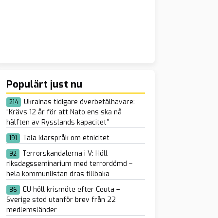
Populärt just nu
Ukrainas tidigare överbefälhavare:
214
“Krävs 12 år för att Nato ens ska nå
hälften av Rysslands kapacitet”
Tala klarspråk om etnicitet
191
Terrorskandalerna i V: Höll
92
riksdagsseminarium med terrordömd –
hela kommunlistan dras tillbaka
EU höll krismöte efter Ceuta –
86
Sverige stod utanför brev från 22
medlemsländer