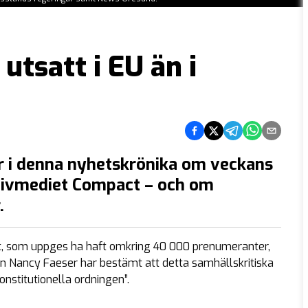
utsatt i EU än i
Dela på Facebook
Dela på Twitter
Dela på Telegra
Dela på Wh
Dela via
r i denna nyhetskrönika om veckans
ativmediet Compact – och om
.
t, som uppges ha haft omkring 40 000 prenumeranter,
rn Nancy Faeser har bestämt att detta samhällskritiska
nstitutionella ordningen”.