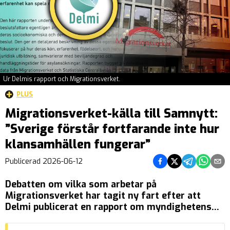
Ur Delmis rapport och Migrationsverket.
PLUS
Migrationsverket-källa till Samnytt:
”Sverige förstår fortfarande inte hur
klansamhällen fungerar”
Dela på Facebook
Dela på Twitter
Dela på Tel
Dela på
Del
Publicerad
2026-06-12
Debatten om vilka som arbetar på
Migrationsverket har tagit ny fart efter att
Delmi publicerat en rapport om myndighetens
handläggare och beslutsfattare. Rapporten drar
slutsatsen att endast 18 procent är