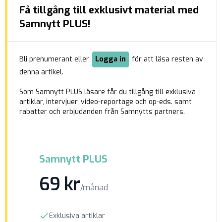
Få tillgång till exklusivt material med
utlandsfödda och att bakgrund eller kön inte
tycks påverka sannolikheten att bevilja asyl.
Samnytt PLUS!
Men inne på Migrationsverket möts rapporten av
skepsis. En av Samnytts källor, […]
Bli prenumerant eller
Logga in
för att läsa resten av
denna artikel.
Som Samnytt PLUS läsare får du tillgång till exklusiva
artiklar, intervjuer, video-reportage och op-eds. samt
rabatter och erbjudanden från Samnytts partners.
Samnytt PLUS
69 kr
/månad
Exklusiva artiklar