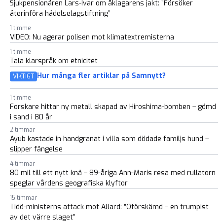
Sjukpensionären Lars-Ivar om åklagarens jakt: ”Försöker
återinföra hädelselagstiftning”
1 timme
VIDEO: Nu agerar polisen mot klimatextremisterna
1 timme
Tala klarspråk om etnicitet
Hur många fler artiklar på Samnytt?
VIKTIGT
1 timme
Forskare hittar ny metall skapad av Hiroshima-bomben – gömd
i sand i 80 år
2 timmar
Ayub kastade in handgranat i villa som dödade familjs hund –
slipper fängelse
4 timmar
80 mil till ett nytt knä – 89-åriga Ann-Maris resa med rullatorn
speglar vårdens geografiska klyftor
15 timmar
Tidö-ministerns attack mot Allard: ”Oförskämd – en trumpist
av det värre slaget”