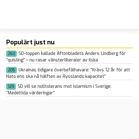
Populärt just nu
SD-toppen kallade Aftonbladets Anders Lindberg för
263
”quisling” – nu rasar vänsterliberaler av ilska
Ukrainas tidigare överbefälhavare: “Krävs 12 år för att
205
Nato ens ska nå hälften av Rysslands kapacitet”
SD vill se nolltolerans mot islamism i Sverige:
129
”Medeltida värderingar”
Tala klarspråk om etnicitet
122
ÖB: Svenskarna måste vara mentalt förberedda på ett
146
ryskt angrepp mot Sverige