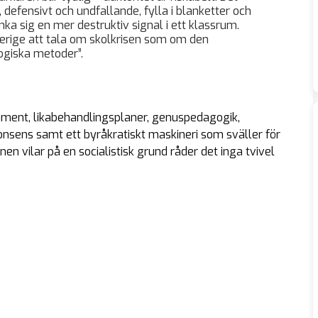
 defensivt och undfallande, fylla i blanketter och
änka sig en mer destruktiv signal i ett klassrum.
Sverige att tala om skolkrisen som om den
ogiska metoder”.
ument, likabehandlingsplaner, genuspedagogik,
onsens samt ett byråkratiskt maskineri som sväller för
en vilar på en socialistisk grund råder det inga tvivel