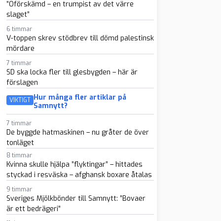
”Oförskämd – en trumpist av det värre
slaget”
6 timmar
V-toppen skrev stödbrev till dömd palestinsk
mördare
7 timmar
SD ska locka fler till glesbygden – här är
förslagen
Hur många fler artiklar på
VIKTIGT
Samnytt?
7 timmar
De byggde hatmaskinen – nu gråter de över
tonläget
8 timmar
Kvinna skulle hjälpa ”flyktingar” – hittades
styckad i resväska – afghansk boxare åtalas
9 timmar
Sveriges Mjölkbönder till Samnytt: ”Bovaer
är ett bedrägeri”