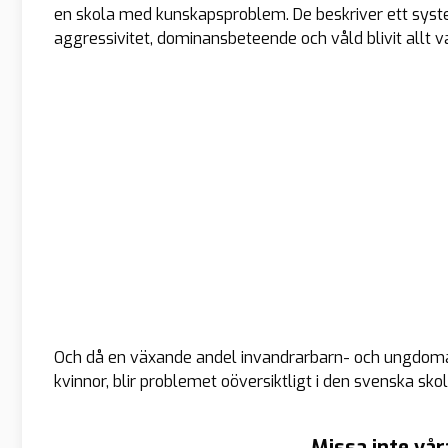
en skola med kunskapsproblem. De beskriver ett syst
aggressivitet, dominansbeteende och våld blivit allt v
Och då en växande andel invandrarbarn- och ungdomar
kvinnor, blir problemet oöversiktligt i den svenska sko
Missa inte vår