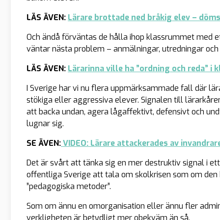
LÄS ÄVEN:
Lärare brottade ned bråkig elev – döm
Och ändå förväntas de hålla ihop klassrummet med ett
väntar nästa problem – anmälningar, utredningar och 
LÄS ÄVEN:
Lärarinna ville ha ”ordning och reda” i
I Sverige har vi nu flera uppmärksammade fall där lär
stökiga eller aggressiva elever. Signalen till lärarkåren
att backa undan, agera lågaffektivt, defensivt och undf
lugnar sig.
SE ÄVEN:
VIDEO: Lärare attackerades av invandrare
Det är svårt att tänka sig en mer destruktiv signal i et
offentliga Sverige att tala om skolkrisen som om den
”pedagogiska metoder”.
Som om ännu en omorganisation eller ännu fler admini
verkligheten är betydligt mer obekväm än så.