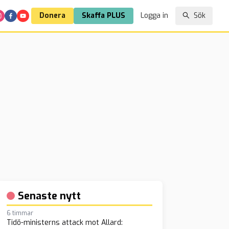
Donera
Skaffa PLUS
Logga in
Sök
Senaste nytt
6 timmar
Tidö-ministerns attack mot Allard: