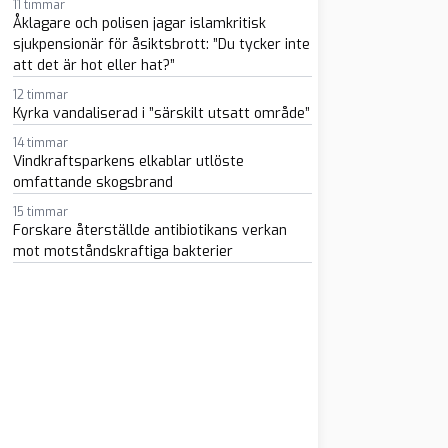
11 timmar
Åklagare och polisen jagar islamkritisk
sjukpensionär för åsiktsbrott: ”Du tycker inte
att det är hot eller hat?”
12 timmar
Kyrka vandaliserad i ”särskilt utsatt område”
14 timmar
m
atsapp
 e-post
Vindkraftsparkens elkablar utlöste
omfattande skogsbrand
15 timmar
Forskare återställde antibiotikans verkan
mot motståndskraftiga bakterier