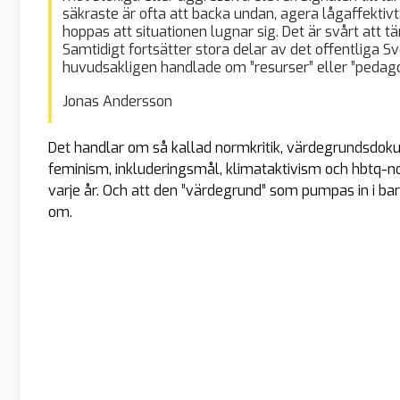
säkraste är ofta att backa undan, agera lågaffektivt,
hoppas att situationen lugnar sig. Det är svårt att t
Samtidigt fortsätter stora delar av det offentliga 
huvudsakligen handlade om ”resurser” eller ”pedag
Jonas Andersson
Det handlar om så kallad normkritik, värdegrundsdok
feminism, inkluderingsmål, klimataktivism och hbtq-n
varje år. Och att den ”värdegrund” som pumpas in i barn
om.