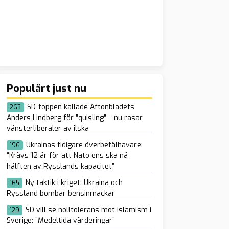
Populärt just nu
SD-toppen kallade Aftonbladets
263
Anders Lindberg för ”quisling” – nu rasar
vänsterliberaler av ilska
Ukrainas tidigare överbefälhavare:
196
“Krävs 12 år för att Nato ens ska nå
hälften av Rysslands kapacitet”
Ny taktik i kriget: Ukraina och
165
Ryssland bombar bensinmackar
SD vill se nolltolerans mot islamism i
129
Sverige: ”Medeltida värderingar”