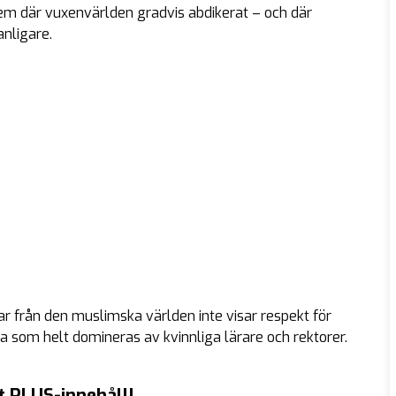
em där vuxenvärlden gradvis abdikerat – och där
anligare.
 från den muslimska världen inte visar respekt för
la som helt domineras av kvinnliga lärare och rektorer.
t PLUS-innehåll!