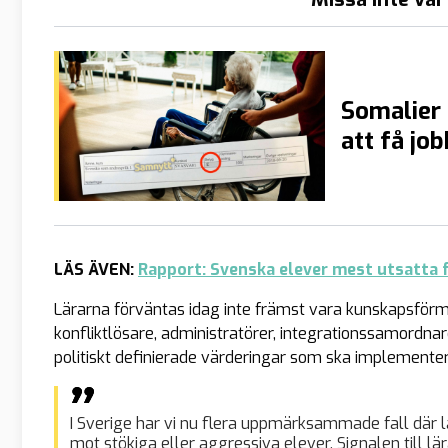
Somalier 
att få jo
LÄS ÄVEN:
Rapport: Svenska elever mest utsatta f
Lärarna förväntas idag inte främst vara kunskapsförme
konfliktlösare, administratörer, integrationssamordna
politiskt definierade värderingar som ska implementer
I Sverige har vi nu flera uppmärksammade fall där l
mot stökiga eller aggressiva elever. Signalen till lära