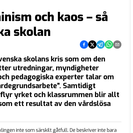
inism och kaos – så
ka skolan
Dela på Facebook
Dela på Twitter
Dela på Telegra
Dela på Wh
Dela via
venska skolans kris som om den
ätter utredningar, myndigheter
och pedagogiska experter talar om
ärdegrundsarbete”. Samtidigt
 flyr yrket och klassrummen blir allt
 som ett resultat av den vårdslösa
ingen inte som särskilt gåtfull. De beskriver inte bara