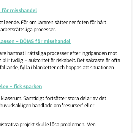
s för misshandel
 leende. För om läraren sätter ner foten för hårt
arbetsrättsliga processer.
 klassen – DÖMS för misshandel
are hamnat i rättsliga processer efter ingripanden mot
 blir tydlig – auktoritet är riskabelt. Det säkraste är ofta
allande, fylla i blanketter och hoppas att situationen
lev – fick sparken
t klassrum. Samtidigt fortsätter stora delar av det
 huvudsakligen handlade om ”resurser” eller
strativa projekt skulle lösa problemen. Men