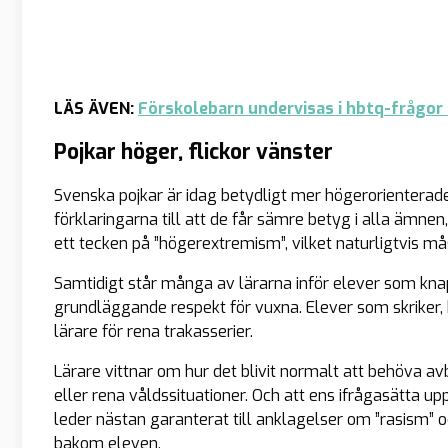
LÄS ÄVEN:
Förskolebarn undervisas i hbtq-frågor
Pojkar höger, flickor vänster
Svenska pojkar är idag betydligt mer högerorienterade p
förklaringarna till att de får sämre betyg i alla ämnen, 
ett tecken på ”högerextremism”, vilket naturligtvis m
Samtidigt står många av lärarna inför elever som knapp
grundläggande respekt för vuxna. Elever som skriker, hot
lärare för rena trakasserier.
Lärare vittnar om hur det blivit normalt att behöva avb
eller rena våldssituationer. Och att ens ifrågasätta
leder nästan garanterat till anklagelser om ”rasism” oc
bakom eleven.