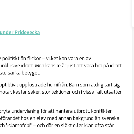
 under Pridevecka
olitiskt än flickor – vilket kan vara en av
inklusive idrott. Men kanske är just att vara bra på idrott
åste sänka betyget.
t blivit uppfostrade hemifrån. Barn som aldrig lärt sig
ar, kastar saker, stör lektioner och i vissa fall utsätter
ryta undervisning för att hantera utbrott, konflikter
 uppförandet hos en elev med annan bakgrund än svenska
h ”islamofobi” – och där en släkt eller klan ofta står