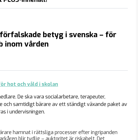
förfalskade betyg i svenska – för
bb inom vården
ör hot och våld i skolan
dlare. De ska vara socialarbetare, terapeuter,
re och samtidigt bärare av ett ständigt växande paket av
as i undervisningen.
ärare hamnat i rättsliga processer efter ingripanden
rkåren blir tydlig – auktoritet är riskabelt. Det