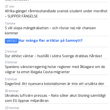
37 min
Afrika-gänget rånmisshandlade svensk student under mordhot
– SLIPPER FÄNGELSE
1 timme
S vill slopa mängdrabatten – och röstar nej när chansen
kommer
Hur många fler artiklar på Samnytt?
VIKTIGT
2 timmar
Dyr elhöst väntar – hushåll i södra Sverige drabbas hårdast
3 timmar
Spaniens vänsterregering hotar regioner med åklagare om de
vägrar ta emot illegala Ceuta-migranter
5 timmar
Dagerlind: Att nyansera kolonialismen är inte att ursäkta den
18 timmar
Ukrainas luftvärn pressas – Nato söker akut lösning samtidigt
som EU öppnar miljardkran
20 timmar