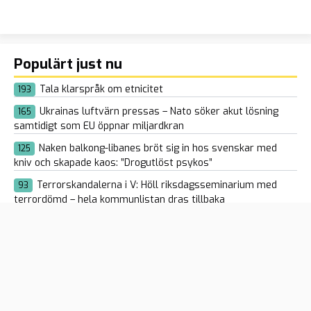
Populärt just nu
Tala klarspråk om etnicitet
193
Ukrainas luftvärn pressas – Nato söker akut lösning
165
samtidigt som EU öppnar miljardkran
Naken balkong-libanes bröt sig in hos svenskar med
125
kniv och skapade kaos: ”Drogutlöst psykos”
Terrorskandalerna i V: Höll riksdagsseminarium med
93
terrordömd – hela kommunlistan dras tillbaka
Afghan som våldtog och kastade ned kvinna i gruvhål
88
fick tänderna utslagna i fängelset