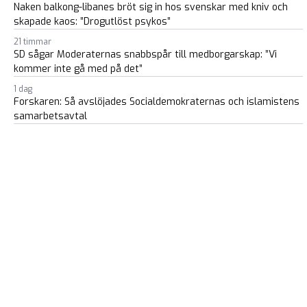
Naken balkong-libanes bröt sig in hos svenskar med kniv och
skapade kaos: ”Drogutlöst psykos”
21 timmar
SD sågar Moderaternas snabbspår till medborgarskap: ”Vi
kommer inte gå med på det”
1 dag
Forskaren: Så avslöjades Socialdemokraternas och islamistens
samarbetsavtal