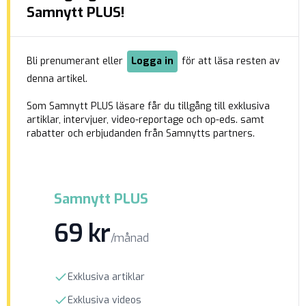
omkring 150 personer ha återvänt till Sverige.
Samnytt PLUS!
För en kort tid sedan föll […]
Bli prenumerant eller
Logga in
för att läsa resten av
denna artikel.
Som Samnytt PLUS läsare får du tillgång till exklusiva
artiklar, intervjuer, video-reportage och op-eds. samt
rabatter och erbjudanden från Samnytts partners.
Samnytt PLUS
69 kr
/månad
Exklusiva artiklar
Exklusiva videos