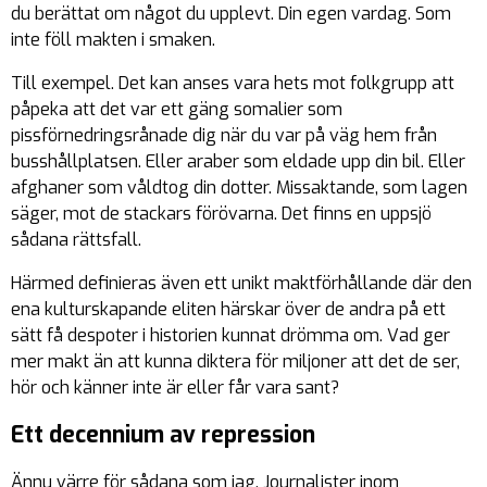
du berättat om något du upplevt. Din egen vardag. Som
inte föll makten i smaken.
Till exempel. Det kan anses vara hets mot folkgrupp att
påpeka att det var ett gäng somalier som
pissförnedringsrånade dig när du var på väg hem från
busshållplatsen. Eller araber som eldade upp din bil. Eller
afghaner som våldtog din dotter. Missaktande, som lagen
säger, mot de stackars förövarna. Det finns en uppsjö
sådana rättsfall.
Härmed definieras även ett unikt maktförhållande där den
ena kulturskapande eliten härskar över de andra på ett
sätt få despoter i historien kunnat drömma om. Vad ger
mer makt än att kunna diktera för miljoner att det de ser,
hör och känner inte är eller får vara sant?
Ett decennium av repression
Ännu värre för sådana som jag. Journalister inom