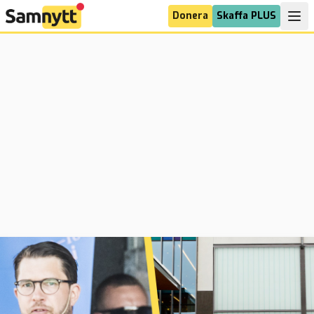
Donera
Skaffa PLUS