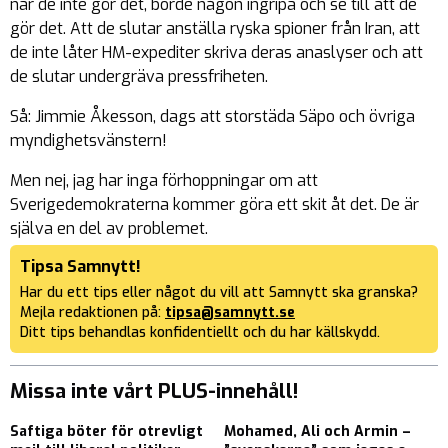
när de inte gör det, borde någon ingripa och se till att de
gör det. Att de slutar anställa ryska spioner från Iran, att
de inte låter HM-expediter skriva deras anaslyser och att
de slutar undergräva pressfriheten.
Så: Jimmie Åkesson, dags att storstäda Säpo och övriga
myndighetsvänstern!
Men nej, jag har inga förhoppningar om att
Sverigedemokraterna kommer göra ett skit åt det. De är
själva en del av problemet.
Tipsa Samnytt!
Har du ett tips eller något du vill att Samnytt ska granska?
Mejla redaktionen på:
tipsa@samnytt.se
Ditt tips behandlas konfidentiellt och du har källskydd.
Missa inte vårt PLUS-innehåll!
Saftiga böter för otrevligt
Mohamed, Ali och Armin –
R