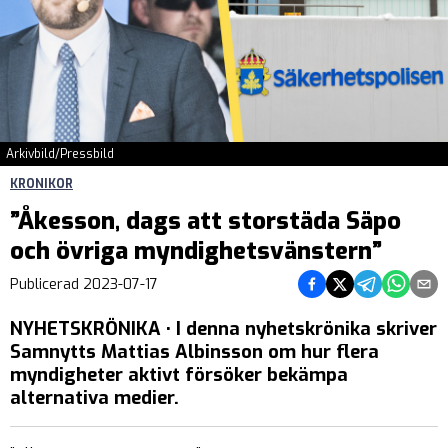
Arkivbild/Pressbild
KRONIKOR
”Åkesson, dags att storstäda Säpo
och övriga myndighetsvänstern”
Dela på Facebook
Dela på Twitter
Dela på Tel
Dela på
Del
Publicerad
2023-07-17
NYHETSKRÖNIKA • I denna nyhetskrönika skriver
Samnytts Mattias Albinsson om hur flera
myndigheter aktivt försöker bekämpa
alternativa medier.