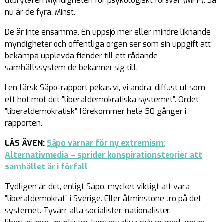
utbrytaren Myndigheten för psykologiskt försvar (MPF). Så
nu är de fyra. Minst.
De är inte ensamma. En uppsjö mer eller mindre liknande
myndigheter och offentliga organ ser som sin uppgift att
bekämpa upplevda fiender till ett rådande
samhällssystem de bekänner sig till.
I en färsk Säpo-rapport pekas vi, vi andra, diffust ut som
ett hot mot det ”liberaldemokratiska systemet”. Ordet
”liberaldemokratisk” förekommer hela 50 gånger i
rapporten.
LÄS ÄVEN:
Säpo varnar för ny extremism:
Alternativmedia – sprider konspirationsteorier att
samhället är i förfall
Tydligen är det, enligt Säpo, mycket viktigt att vara
”liberaldemokrat” i Sverige. Eller åtminstone tro på det
systemet. Tyvärr alla socialister, nationalister,