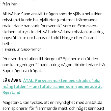
från Iran.
Alltså har Säpo anställt någon som de själva hela tiden
misstänkt kunde ha lojaliteter gentemot främmande
makt. Hade han varit ”pursvensk”, som en Expressen-
skribent uttryckte det, så hade sådana misstankar aldrig
uppstått. Inte om han varit född i Norge eller Finland
heller.
Faksimil ur Säpo-förhör
”Hur ser din relation till Norge ut? Spionerar du åt den
norska regeringen?” hade aldrig någon förhörsledare från
Säpo någonsin frågat.
LÄS ÄVEN:
ÅTAL: Försvarsmakten beordrades ”öka
mångfalden” – anställde iranier som spionerade åt
Ryssland
Magstarkt, kan tyckas, att en myndighet med anställda
som spionerar för främmande makt, och högst sannolikt