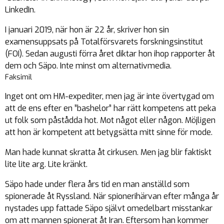
LinkedIn.
I januari 2019, när hon är 22 år, skriver hon sin
examensuppsats på Totalförsvarets forskningsinstitut
(FOI). Sedan augusti förra året diktar hon ihop rapporter åt
dem och Säpo. Inte minst om alternativmedia.
Faksimil
Inget ont om HM-expediter, men jag är inte övertygad om
att de ens efter en ”bashelor” har rätt kompetens att peka
ut folk som påstådda hot. Mot något eller någon. Möjligen
att hon är kompetent att betygsätta mitt sinne för mode.
Man hade kunnat skratta åt cirkusen. Men jag blir faktiskt
lite lite arg. Lite kränkt.
Säpo hade under flera års tid en man anställd som
spionerade åt Ryssland. När spionerihärvan efter många år
nystades upp fattade Säpo självt omedelbart misstankar
om att mannen spionerat åt Iran. Eftersom han kommer