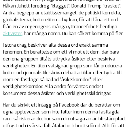
Håkan Juholt föredrog ”klägget”, Donald Trump ”träsket”.
Andra begrepp är etablissemanget, de politiskt korrekta,
globalisterna, kultureliten – hydran, för att låna ett ord
från en av regeringens många yttrandefrihetsfientliga
aktivister,
har många namn. Du kan säkert komma på fler.
I stora drag beskriver alla dessa ord exakt samma
fenomen. En berättelse om ett vi mot ett dem, där bara
den ena gruppen tillåts uttrycka åsikter eller beskriva
verkligheten. En liten välsignad grupp som får producera
kultur och journalistik, skriva debattartiklar eller tycka till
inom en fastlagd så kallad ”åsiktskorridor”, eller
verklighetskorridor. Alla andra förväntas endast
konsumera dessa åsikter och verklighetsskildringar.
Har du skrivit ett inlägg på Facebook där du berättar om
egna
upplevelser, som inte faller inom denna fastlagda
ram, så riskerar du, hur sann din utsaga än är, bli stämplad,
utfryst och i värsta fall åtalad och brottsdömd. Allt för att