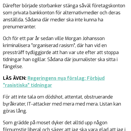
Därefter började storbanker stänga såväl företagskonton
som privata bankkonton för alternativmedier och deras
anställda. Sådana där medier ska inte kunna ha
prenumeranter.
Och för ett par år sedan ville Morgan Johansson
kriminalisera ”organiserad rasism”, där han vid en
pressträff tydliggjorde att han var ute efter att stoppa
tidningar han ogillar. Sådana där journalister ska sitta i
fängelse.
LÄS ÄVEN:
Regeringens nya förslag: Förbjud
”rasistiska” tidningar
För att inte tala om dödshot, attentat, obstruerande
byråkrater, IT-attacker med mera med mera. Listan kan
göras lång.
Som grädde på moset dyker det alltid upp någon
förnumstig liberal och säger att jag ska vara glad att jag i