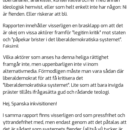
libertarianer, anarkister, konservativa och er med annan
ideologisk hemvist, eller som helt enkelt inte har någon: Ni
är fienden. Eller riskerar att bli.
Rapporten innehåller visserligen en brasklapp om att det
är okej om
vissa
aktörer framför ”legitim kritik” mot staten
och ”påpekar brister i det liberaldemokratiska systemet”.
Faksimil
Vilka aktörer som anses ha denna heliga rättighet
framgår inte, men uppenbarligen inte vi inom
alternativmedia. Förmodligen måste man vara sådan där
liberaldemokrat för att få kritisera det
”liberaldemokratiska systemet”. Lite som att bara invigda
präster tillåts ifrågasätta gud och rådande teologi.
Hej, Spanska inkvisitionen!
I samma rapport finns visserligen ord som pressfrihet och
yttrandefrihet med, men endast genom att det påtalas att
det är sådant som systemets fiender (alltså vi) tycker är