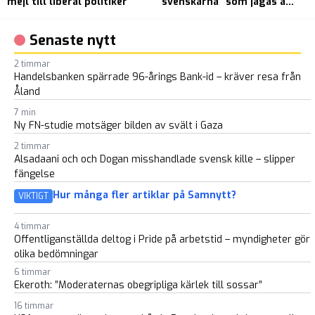
mejl till liberal politiker
”svenskarna” som jagas av
M
Europol
u
i
Senaste nytt
å
2 timmar
Handelsbanken spärrade 96-årings Bank-id – kräver resa från
Åland
7 min
Ny FN-studie motsäger bilden av svält i Gaza
2 timmar
Alsadaani och och Dogan misshandlade svensk kille – slipper
fängelse
Hur många fler artiklar på Samnytt?
VIKTIGT
4 timmar
Offentliganställda deltog i Pride på arbetstid – myndigheter gör
olika bedömningar
6 timmar
Ekeroth: ”Moderaternas obegripliga kärlek till sossar”
16 timmar