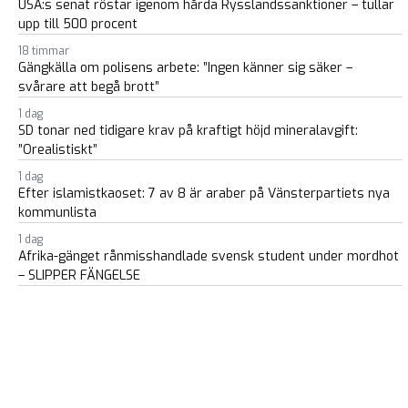
USA:s senat röstar igenom hårda Rysslandssanktioner – tullar
upp till 500 procent
18 timmar
Gängkälla om polisens arbete: ”Ingen känner sig säker –
svårare att begå brott”
1 dag
SD tonar ned tidigare krav på kraftigt höjd mineralavgift:
”Orealistiskt”
1 dag
Efter islamistkaoset: 7 av 8 är araber på Vänsterpartiets nya
kommunlista
1 dag
Afrika-gänget rånmisshandlade svensk student under mordhot
– SLIPPER FÄNGELSE