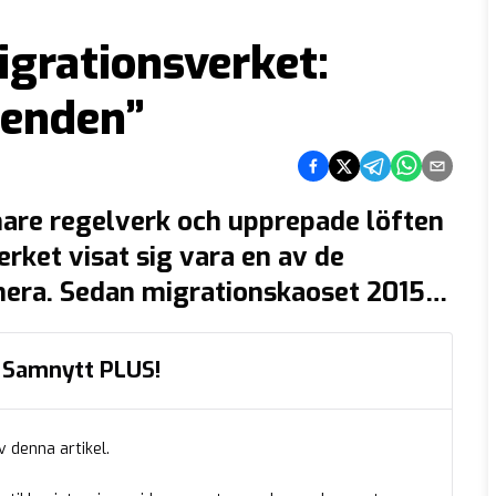
igrationsverket:
ienden”
Dela på Facebook
Dela på Twitter
Dela på Telegra
Dela på Wh
Dela via
mare regelverk och upprepade löften
rket visat sig vara en av de
mera. Sedan migrationskaoset 2015
gått, men organisationens
I samtal med Samnytt beskriver en
ed Samnytt PLUS!
 intern kultur och informella
v denna artikel.