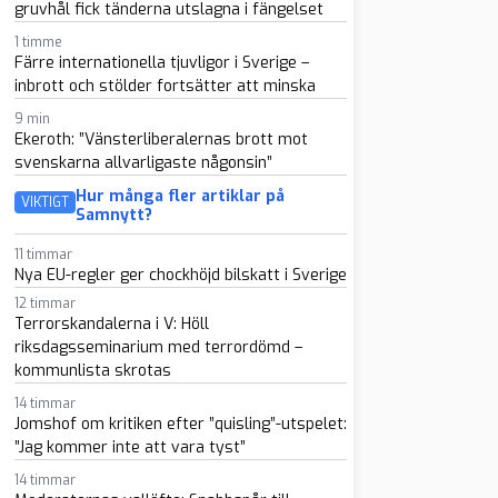
gruvhål fick tänderna utslagna i fängelset
1 timme
Färre internationella tjuvligor i Sverige –
inbrott och stölder fortsätter att minska
9 min
Ekeroth: ”Vänsterliberalernas brott mot
svenskarna allvarligaste någonsin”
Hur många fler artiklar på
VIKTIGT
Samnytt?
11 timmar
Nya EU-regler ger chockhöjd bilskatt i Sverige
12 timmar
Terrorskandalerna i V: Höll
riksdagsseminarium med terrordömd –
kommunlista skrotas
14 timmar
Jomshof om kritiken efter ”quisling”-utspelet:
”Jag kommer inte att vara tyst”
14 timmar