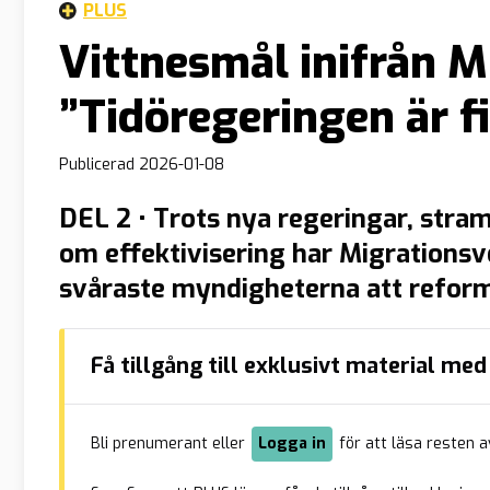
PLUS
Vittnesmål inifrån M
”Tidöregeringen är f
Publicerad
2026-01-08
DEL 2 • Trots nya regeringar, stra
om effektivisering har Migrationsve
svåraste myndigheterna att refor
har politiska signaler kommit och 
grundläggande strukturer består. 
Få tillgång till exklusivt material m
källa inifrån hur svaga incitament,
lojaliteter […]
Bli prenumerant eller
Logga in
för att läsa resten a