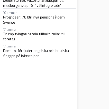
Moderaternas vallöfte: Snabbspår till
medborgarskap för “välintegrerade”
16 timmar
Prognosen: 70 blir nya pensionsåldern i
Sverige
17 timmar
Trump tvingas betala tillbaka tullar till
m
atsapp
 e-post
företag
17 timmar
Domstol förbjuder engelska och brittiska
flaggan på lyktstolpar