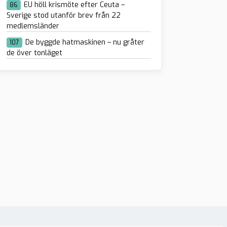
EU höll krismöte efter Ceuta –
86
Sverige stod utanför brev från 22
medlemsländer
De byggde hatmaskinen – nu gråter
107
de över tonläget