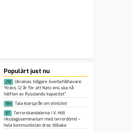
Populärt just nu
Ukrainas tidigare överbefälhavare:
210
“Krävs 12 år för att Nato ens ska nå
hälften av Rysslands kapacitet”
Tala klarspråk om etnicitet
184
Terrorskandalerna i V: Höll
87
riksdagsseminarium med terrordömd –
hela kommunlistan dras tillbaka