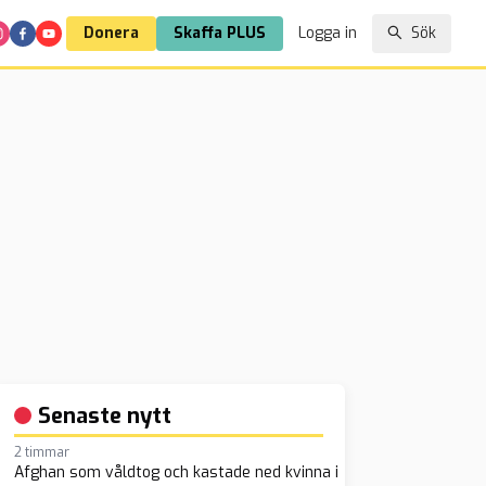
Donera
Skaffa PLUS
Logga in
Sök
Senaste nytt
2 timmar
Afghan som våldtog och kastade ned kvinna i