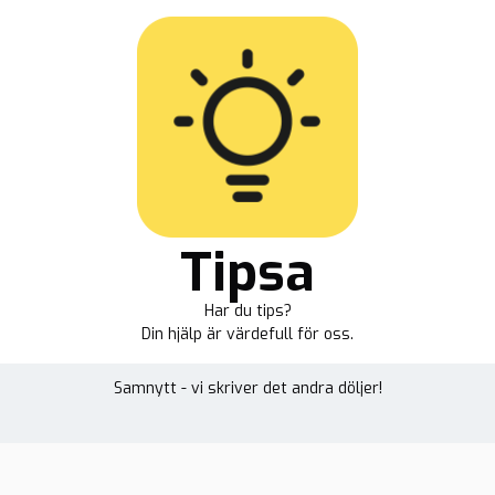
Tipsa
Har du tips?
Din hjälp är värdefull för oss.
Samnytt - vi skriver det andra döljer!
heter
Reportage
Plus
Samnytt TV
Om oss
Opin