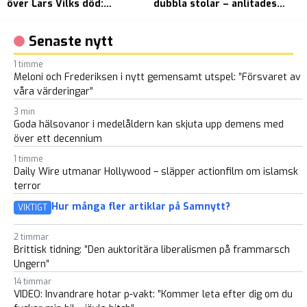
över Lars Vilks död:
dubbla stolar – anlitades
”
”Brändes som en rullande
för över 200 000 av egna
s
gris”
kommunen
Senaste nytt
1 timme
Meloni och Frederiksen i nytt gemensamt utspel: ”Försvaret av
våra värderingar”
3 min
Goda hälsovanor i medelåldern kan skjuta upp demens med
över ett decennium
1 timme
Daily Wire utmanar Hollywood – släpper actionfilm om islamsk
terror
Hur många fler artiklar på Samnytt?
VIKTIGT
2 timmar
Brittisk tidning: ”Den auktoritära liberalismen på frammarsch
Ungern”
14 timmar
VIDEO: Invandrare hotar p-vakt: ”Kommer leta efter dig om du