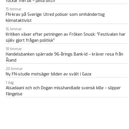
fuckar min bil – jävla bitch”
15 timmar
FN-krav på Sverige: Utred poliser som omhändertog
klimataktivist
16 timmar
Kritiken växer efter petningen av Fröken Snusk: ”Festivalen har
själv gjort frågan politisk”
18 timmar
Handelsbanken spärrade 96-årings Bank-id – kräver resa från
Åland
20 timmar
Ny FN-studie motsäger bilden av svält i Gaza
1 dag
Alsadaani och och Dogan misshandlade svensk kille – slipper
fängelse