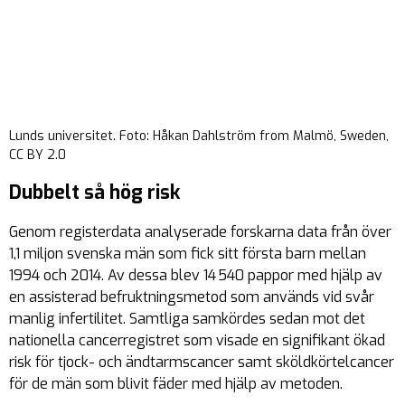
Lunds universitet. Foto: Håkan Dahlström from Malmö, Sweden,
CC BY 2.0
Dubbelt så hög risk
Genom registerdata analyserade forskarna data från över
1,1 miljon svenska män som fick sitt första barn mellan
1994 och 2014. Av dessa blev 14 540 pappor med hjälp av
en assisterad befruktningsmetod som används vid svår
manlig infertilitet. Samtliga samkördes sedan mot det
nationella cancerregistret som visade en signifikant ökad
risk för tjock- och ändtarmscancer samt sköldkörtelcancer
för de män som blivit fäder med hjälp av metoden.