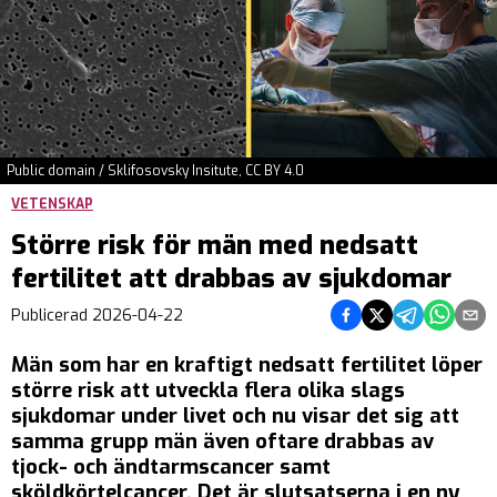
Public domain / Sklifosovsky Insitute, CC BY 4.0
VETENSKAP
Större risk för män med nedsatt
fertilitet att drabbas av sjukdomar
Dela på Facebook
Dela på Twitter
Dela på Tel
Dela på
Del
Publicerad
2026-04-22
Män som har en kraftigt nedsatt fertilitet löper
större risk att utveckla flera olika slags
sjukdomar under livet och nu visar det sig att
samma grupp män även oftare drabbas av
tjock- och ändtarmscancer samt
sköldkörtelcancer. Det är slutsatserna i en ny