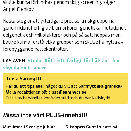
skulle kunna förhindras genom tidig screening, säger
Angel Elenkov.
Nästa steg är att ytterligare precisera riskgrupperna
genom identifiering av biomarkörer, genetiska mutationer,
epigenetik och miljöfaktorer och på så sätt hoppas man
bättre kunna förstå vilka grupper som skulle ha nytta av
förebyggande hälsokontroller.
LÄS ÄVEN:
Studie: Kött inte farligt för hälsan – kan
skydda mot cancer
Tipsa Samnytt!
Har du ett tips eller något du vill att Samnytt ska granska?
Mejla redaktionen på:
tipsa@samnytt.se
Ditt tips behandlas konfidentiellt och du har källskydd.
Missa inte vårt PLUS-innehåll!
Muslimer i Sverige jublar
S-toppen Gunsth satt på
D