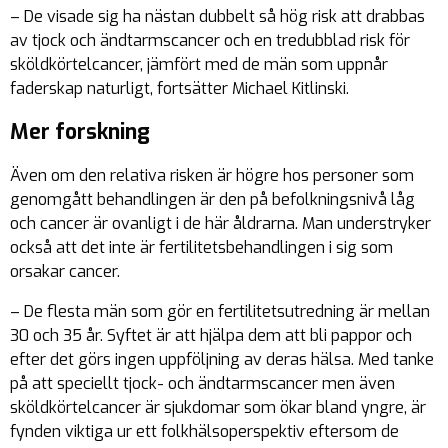
– De visade sig ha nästan dubbelt så hög risk att drabbas
av tjock och ändtarmscancer och en tredubblad risk för
sköldkörtelcancer, jämfört med de män som uppnår
faderskap naturligt, fortsätter Michael Kitlinski.
Mer forskning
Även om den relativa risken är högre hos personer som
genomgått behandlingen är den på befolkningsnivå låg
och cancer är ovanligt i de här åldrarna. Man understryker
också att det inte är fertilitetsbehandlingen i sig som
orsakar cancer.
– De flesta män som gör en fertilitetsutredning är mellan
30 och 35 år. Syftet är att hjälpa dem att bli pappor och
efter det görs ingen uppföljning av deras hälsa. Med tanke
på att speciellt tjock- och ändtarmscancer men även
sköldkörtelcancer är sjukdomar som ökar bland yngre, är
fynden viktiga ur ett folkhälsoperspektiv eftersom de