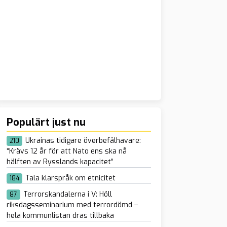
Populärt just nu
Ukrainas tidigare överbefälhavare:
210
“Krävs 12 år för att Nato ens ska nå
hälften av Rysslands kapacitet”
Tala klarspråk om etnicitet
184
Terrorskandalerna i V: Höll
87
riksdagsseminarium med terrordömd –
hela kommunlistan dras tillbaka