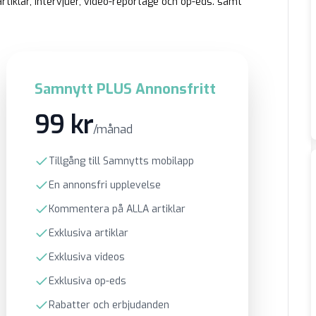
rtiklar, intervjuer, video-reportage och op-eds. samt
Samnytt PLUS Annonsfritt
99 kr
/månad
Tillgång till Samnytts mobilapp
En annonsfri upplevelse
Kommentera på ALLA artiklar
Exklusiva artiklar
Exklusiva videos
Exklusiva op-eds
Rabatter och erbjudanden