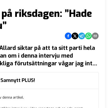
 på riksdagen: ”Hade
u”
Dela på Facebook
Dela på Twitter
Dela på Telegra
Dela på Wh
Dela via
lard siktar på att ta sitt parti hela
han om i denna intervju med
kliga förutsättningar vågar jag inte
s Allards debatter i Örebro
iga publikfriare i sociala medier.
ed Samnytt PLUS!
…]
v denna artikel.