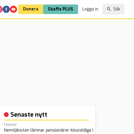
Donera
Skaffa PLUS
Logga in
Sök
Senaste nytt
1 timme
Hemtjänsten lämnar pensionärer kissnödiga i