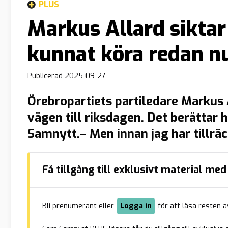
PLUS
Markus Allard siktar
kunnat köra redan n
Publicerad
2025-09-27
Örebropartiets partiledare Markus Al
vägen till riksdagen. Det berättar 
Samnytt.– Men innan jag har tillräc
lova något datum, säger han. Marku
kommunfullmäktige brukar vara rikt
Få tillgång till exklusivt material m
Nu senast onsdagens debatt, där [
Bli prenumerant eller
Logga in
för att läsa resten a