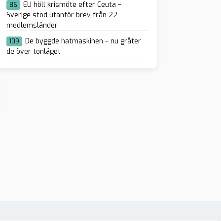
EU höll krismöte efter Ceuta –
86
Sverige stod utanför brev från 22
medlemsländer
De byggde hatmaskinen – nu gråter
109
de över tonläget