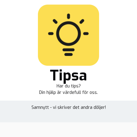
Tipsa
Har du tips?
Din hjälp är värdefull för oss.
Samnytt - vi skriver det andra döljer!
heter
Reportage
Plus
Samnytt TV
Om oss
Opin