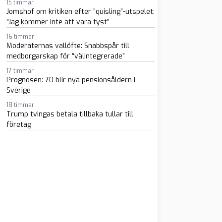
15 timmar
Jomshof om kritiken efter ”quisling”-utspelet:
”Jag kommer inte att vara tyst”
16 timmar
Moderaternas vallöfte: Snabbspår till
medborgarskap för “välintegrerade”
17 timmar
m
atsapp
 e-post
Prognosen: 70 blir nya pensionsåldern i
Sverige
18 timmar
Trump tvingas betala tillbaka tullar till
företag