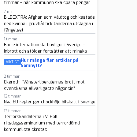
timmar – när kommunen ska spara pengar
7 min
BILDEXTRA: Afghan som våldtog och kastade
ned kvinna i gruvhål fick tänderna utslagna i
fängelset
1 timme
Färre internationella tjuvligor i Sverige –
inbrott och stölder fortsätter att minska
Hur många fler artiklar på
VIKTIGT
Samnytt?
2 timmar
Ekeroth: ”Vänsterliberalernas brott mot
svenskarna allvarligaste någonsin”
13 timmar
Nya EU-regler ger chockhöjd bilskatt i Sverige
13 timmar
Terrorskandalerna i V: Höll
riksdagsseminarium med terrordömd –
kommunlista skrotas