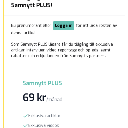
medhjälp av en avbitartång klippt loss smycken
Samnytt PLUS!
från hennes kropp medan […]
Bli prenumerant eller
Logga in
för att läsa resten av
denna artikel.
Som Samnytt PLUS läsare får du tillgång till exklusiva
artiklar, intervjuer, video-reportage och op-eds. samt
rabatter och erbjudanden från Samnytts partners.
Samnytt PLUS
69 kr
/månad
Exklusiva artiklar
Exklusiva videos