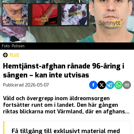
Foto: Polisen
PLUS
Hemtjänst-afghan rånade 96-åring i
sängen – kan inte utvisas
Dela på Facebook
Dela på Twitter
Dela på Tel
Dela på
Del
Publicerad
2026-05-07
Våld och övergrepp inom äldreomsorgen
fortsätter runt om i landet. Den här gången
riktas blickarna mot Värmland, där en afghansk
man anställd inom hemtjänsten i Karlstad nu
åtalas misstänkt för rån mot en 96-årig kvinna.
Få tillgång till exklusivt material med
Mannen har tagit sig in i kvinnans bostad och