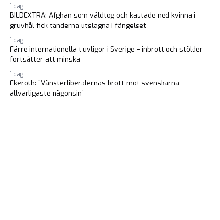
1 dag
BILDEXTRA: Afghan som våldtog och kastade ned kvinna i
gruvhål fick tänderna utslagna i fängelset
1 dag
Färre internationella tjuvligor i Sverige – inbrott och stölder
fortsätter att minska
1 dag
Ekeroth: ”Vänsterliberalernas brott mot svenskarna
allvarligaste någonsin”