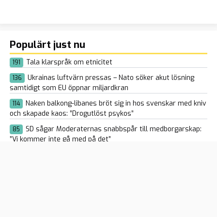
Populärt just nu
Tala klarspråk om etnicitet
191
Ukrainas luftvärn pressas – Nato söker akut lösning
136
samtidigt som EU öppnar miljardkran
Naken balkong-libanes bröt sig in hos svenskar med kniv
114
och skapade kaos: ”Drogutlöst psykos”
SD sågar Moderaternas snabbspår till medborgarskap:
85
”Vi kommer inte gå med på det”
Terrorskandalerna i V: Höll riksdagsseminarium med
93
terrordömd – hela kommunlistan dras tillbaka