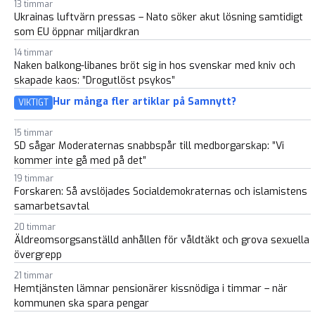
13 timmar
Ukrainas luftvärn pressas – Nato söker akut lösning samtidigt
som EU öppnar miljardkran
14 timmar
Naken balkong-libanes bröt sig in hos svenskar med kniv och
skapade kaos: ”Drogutlöst psykos”
Hur många fler artiklar på Samnytt?
VIKTIGT
15 timmar
SD sågar Moderaternas snabbspår till medborgarskap: ”Vi
kommer inte gå med på det”
19 timmar
Forskaren: Så avslöjades Socialdemokraternas och islamistens
samarbetsavtal
20 timmar
Äldreomsorgsanställd anhållen för våldtäkt och grova sexuella
övergrepp
21 timmar
Hemtjänsten lämnar pensionärer kissnödiga i timmar – när
kommunen ska spara pengar