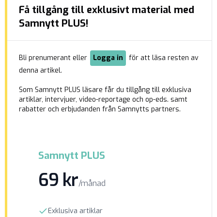
Få tillgång till exklusivt material med
könsidentitet. I anmälan till DO, som Samnytt
tagit del av, skriver mannen att han inte längre
Samnytt PLUS!
fick byta om med sina kvinnliga klasskamrater
[…]
Bli prenumerant eller
Logga in
för att läsa resten av
denna artikel.
Som Samnytt PLUS läsare får du tillgång till exklusiva
artiklar, intervjuer, video-reportage och op-eds. samt
rabatter och erbjudanden från Samnytts partners.
Samnytt PLUS
69 kr
/månad
Exklusiva artiklar