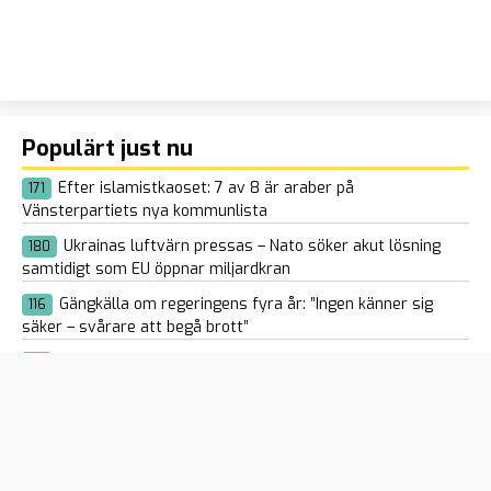
Populärt just nu
Efter islamistkaoset: 7 av 8 är araber på
171
Vänsterpartiets nya kommunlista
Ukrainas luftvärn pressas – Nato söker akut lösning
180
samtidigt som EU öppnar miljardkran
Gängkälla om regeringens fyra år: ”Ingen känner sig
116
säker – svårare att begå brott”
Ekeroth: ”Moderaternas obegripliga kärlek till sossar”
114
Naken balkong-libanes bröt sig in hos svenskar med
125
kniv och skapade kaos: ”Drogutlöst psykos”