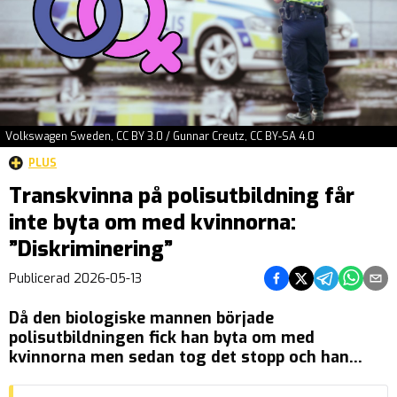
Volkswagen Sweden, CC BY 3.0 / Gunnar Creutz, CC BY-SA 4.0
PLUS
Transkvinna på polisutbildning får
inte byta om med kvinnorna:
”Diskriminering”
Dela på Facebook
Dela på Twitter
Dela på Tel
Dela på
Del
Publicerad
2026-05-13
Då den biologiske mannen började
polisutbildningen fick han byta om med
kvinnorna men sedan tog det stopp och han
hänvisades till ett separat rum. Detta menar
mannen är diskriminering på grund av