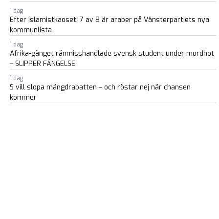
1 dag
Efter islamistkaoset: 7 av 8 är araber på Vänsterpartiets nya
kommunlista
1 dag
Afrika-gänget rånmisshandlade svensk student under mordhot
– SLIPPER FÄNGELSE
1 dag
S vill slopa mängdrabatten – och röstar nej när chansen
kommer