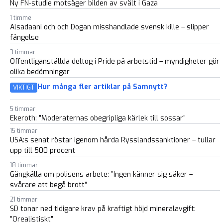
Ny FN-studie motsäger bilden av svält i Gaza
1 timme
Alsadaani och och Dogan misshandlade svensk kille – slipper
fängelse
3 timmar
Offentliganställda deltog i Pride på arbetstid – myndigheter gör
olika bedömningar
Hur många fler artiklar på Samnytt?
VIKTIGT
5 timmar
Ekeroth: ”Moderaternas obegripliga kärlek till sossar”
15 timmar
USA:s senat röstar igenom hårda Rysslandssanktioner – tullar
upp till 500 procent
18 timmar
Gängkälla om polisens arbete: ”Ingen känner sig säker –
svårare att begå brott”
21 timmar
SD tonar ned tidigare krav på kraftigt höjd mineralavgift:
”Orealistiskt”