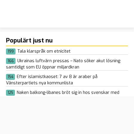
Populärt just nu
Tala klarspråk om etnicitet
199
Ukrainas luftvärn pressas – Nato söker akut lösning
166
samtidigt som EU öppnar miljardkran
Efter islamistkaoset: 7 av 8 är araber på
154
Vänsterpartiets nya kommunlista
Naken balkong-libanes bröt sig in hos svenskar med
125
kniv och skapade kaos: ”Drogutlöst psykos”
Spaniens vänsterregering hotar regioner med åklagare
107
om de vägrar ta emot illegala Ceuta-migranter