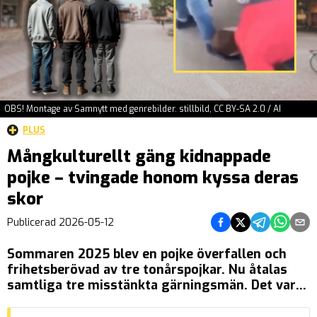
OBS! Montage av Samnytt med genrebilder. stillbild, CC BY-SA 2.0 / AI
PLUS
Mångkulturellt gäng kidnappade
pojke – tvingade honom kyssa deras
skor
Dela på Facebook
Dela på Twitter
Dela på Tel
Dela på
Del
Publicerad
2026-05-12
Sommaren 2025 blev en pojke överfallen och
frihetsberövad av tre tonårspojkar. Nu åtalas
samtliga tre misstänkta gärningsmän. Det var
den 4 juni 2025 som pojken attackerades i
Östercentrum och tvingades med till Hästarnas