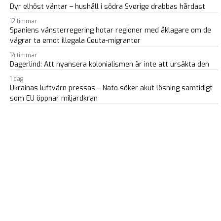
Dyr elhöst väntar – hushåll i södra Sverige drabbas hårdast
12 timmar
Spaniens vänsterregering hotar regioner med åklagare om de
vägrar ta emot illegala Ceuta-migranter
14 timmar
Dagerlind: Att nyansera kolonialismen är inte att ursäkta den
1 dag
Ukrainas luftvärn pressas – Nato söker akut lösning samtidigt
som EU öppnar miljardkran