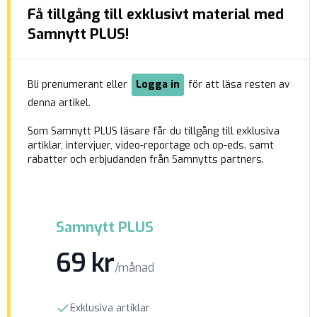
Få tillgång till exklusivt material med
dal i Visby på Gotland. Där utsattes offret för
hot och misshandel bestående av en örfil i
Samnytt PLUS!
ansiktet. Utöver bortförandet och misshandeln
[…]
Bli prenumerant eller
Logga in
för att läsa resten av
denna artikel.
Som Samnytt PLUS läsare får du tillgång till exklusiva
artiklar, intervjuer, video-reportage och op-eds. samt
rabatter och erbjudanden från Samnytts partners.
Samnytt PLUS
69 kr
/månad
Exklusiva artiklar