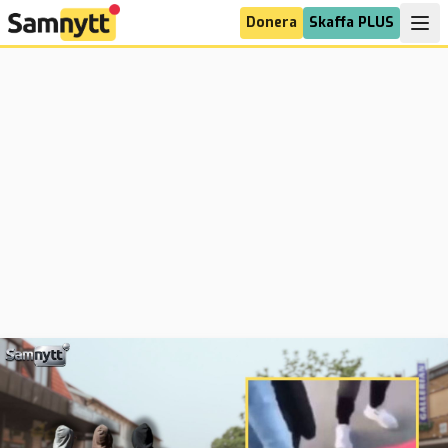
Donera
Skaffa PLUS