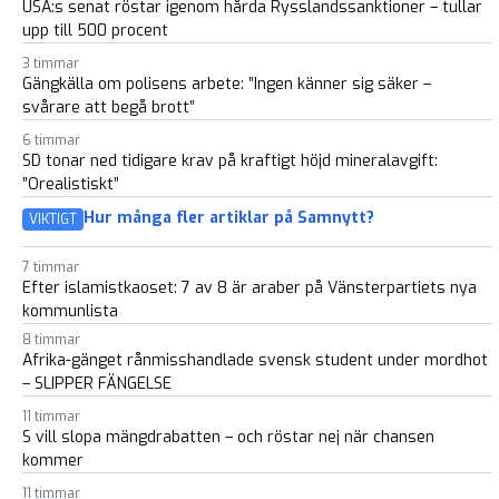
USA:s senat röstar igenom hårda Rysslandssanktioner – tullar
upp till 500 procent
3 timmar
Gängkälla om polisens arbete: ”Ingen känner sig säker –
svårare att begå brott”
6 timmar
SD tonar ned tidigare krav på kraftigt höjd mineralavgift:
”Orealistiskt”
Hur många fler artiklar på Samnytt?
VIKTIGT
7 timmar
Efter islamistkaoset: 7 av 8 är araber på Vänsterpartiets nya
kommunlista
8 timmar
Afrika-gänget rånmisshandlade svensk student under mordhot
– SLIPPER FÄNGELSE
11 timmar
S vill slopa mängdrabatten – och röstar nej när chansen
kommer
11 timmar