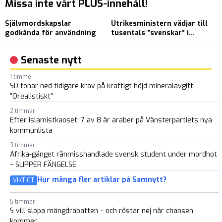
Missa inte vårt PLUS-innehåll!
Självmordskapslar
Utrikesministern vädjar till
M
godkända för användning
tusentals ”svenskar” i
s
Libanon: Lyssna på UD
f
k
Senaste nytt
1 timme
SD tonar ned tidigare krav på kraftigt höjd mineralavgift:
”Orealistiskt”
2 timmar
Efter islamistkaoset: 7 av 8 är araber på Vänsterpartiets nya
kommunlista
3 timmar
Afrika-gänget rånmisshandlade svensk student under mordhot
– SLIPPER FÄNGELSE
Hur många fler artiklar på Samnytt?
VIKTIGT
5 timmar
S vill slopa mängdrabatten – och röstar nej när chansen
kommer