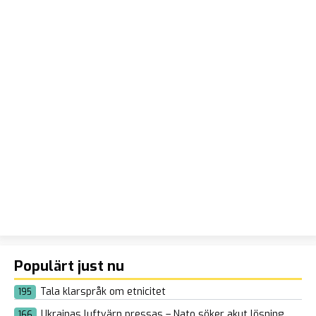
Populärt just nu
Tala klarspråk om etnicitet
195
Ukrainas luftvärn pressas – Nato söker akut lösning
166