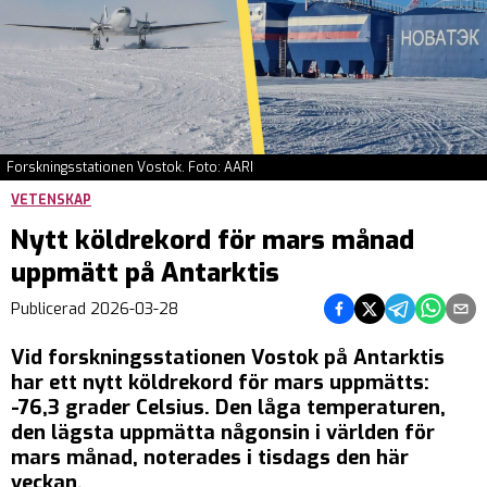
Forskningsstationen Vostok. Foto: AARI
VETENSKAP
Nytt köldrekord för mars månad
uppmätt på Antarktis
Dela på Facebook
Dela på Twitter
Dela på Tel
Dela på
Del
Publicerad
2026-03-28
Vid forskningsstationen Vostok på Antarktis
har ett nytt köldrekord för mars uppmätts:
-76,3 grader Celsius. Den låga temperaturen,
den lägsta uppmätta någonsin i världen för
mars månad, noterades i tisdags den här
veckan.