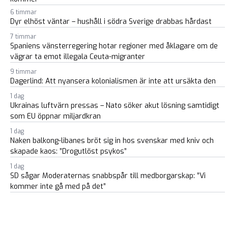
6 timmar
Dyr elhöst väntar – hushåll i södra Sverige drabbas hårdast
7 timmar
Spaniens vänsterregering hotar regioner med åklagare om de
vägrar ta emot illegala Ceuta-migranter
9 timmar
Dagerlind: Att nyansera kolonialismen är inte att ursäkta den
1 dag
Ukrainas luftvärn pressas – Nato söker akut lösning samtidigt
som EU öppnar miljardkran
1 dag
Naken balkong-libanes bröt sig in hos svenskar med kniv och
skapade kaos: ”Drogutlöst psykos”
1 dag
SD sågar Moderaternas snabbspår till medborgarskap: ”Vi
kommer inte gå med på det”