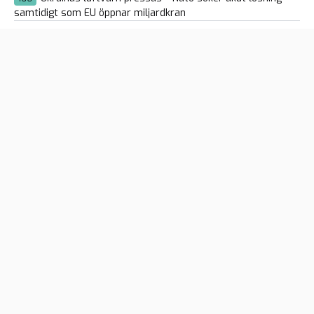
samtidigt som EU öppnar miljardkran
Efter islamistkaoset: 7 av 8 är araber på
115
Vänsterpartiets nya kommunlista
Naken balkong-libanes bröt sig in hos svenskar med
124
kniv och skapade kaos: ”Drogutlöst psykos”
S vill slopa mängdrabatten – och röstar nej när chansen
91
kommer