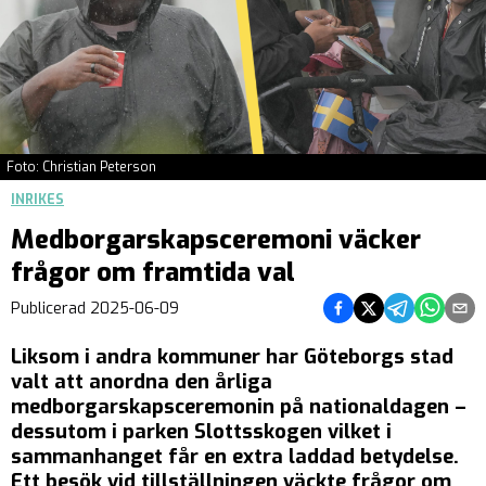
Foto: Christian Peterson
INRIKES
Medborgarskapsceremoni väcker
frågor om framtida val
Dela på Facebook
Dela på Twitter
Dela på Tel
Dela på
Del
Publicerad
2025-06-09
Liksom i andra kommuner har Göteborgs stad
valt att anordna den årliga
medborgarskapsceremonin på nationaldagen –
dessutom i parken Slottsskogen vilket i
sammanhanget får en extra laddad betydelse.
Ett besök vid tillställningen väckte frågor om