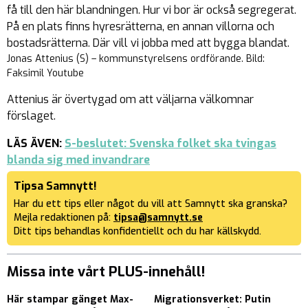
få till den här blandningen. Hur vi bor är också segregerat.
På en plats finns hyresrätterna, en annan villorna och
bostadsrätterna. Där vill vi jobba med att bygga blandat.
Jonas Attenius (S) – kommunstyrelsens ordförande. Bild:
Faksimil Youtube
Attenius är övertygad om att väljarna välkomnar
förslaget.
LÄS ÄVEN:
S-beslutet: Svenska folket ska tvingas
blanda sig med invandrare
Tipsa Samnytt!
Har du ett tips eller något du vill att Samnytt ska granska?
Mejla redaktionen på:
tipsa@samnytt.se
Ditt tips behandlas konfidentiellt och du har källskydd.
Missa inte vårt PLUS-innehåll!
Här stampar gänget Max-
Migrationsverket: Putin
E