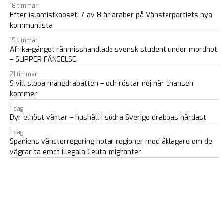
18 timmar
Efter islamistkaoset: 7 av 8 är araber på Vänsterpartiets nya
kommunlista
19 timmar
Afrika-gänget rånmisshandlade svensk student under mordhot
– SLIPPER FÄNGELSE
21 timmar
S vill slopa mängdrabatten – och röstar nej när chansen
kommer
1 dag
Dyr elhöst väntar – hushåll i södra Sverige drabbas hårdast
1 dag
Spaniens vänsterregering hotar regioner med åklagare om de
vägrar ta emot illegala Ceuta-migranter