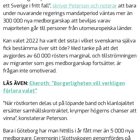
ett Sverige i fritt fall”,
skriver Peterson och noterar
att bara
under nuvarande regerings mandatperiod väntas mer än
300 000 nya medborgarskap att beviljas varav
majoriteten går till personer från utomeuropeiska länder.
Kan valet 2022 ha varit det sista i vilket svenskarna själva
fick bestämma över sitt öde? Med tanke på att det
avgjordes av 60 000 rösters marginal, och tillströmningen
av migranter som ges medborgarskap fortsätter, är
frågan inte omotiverad.
LÄS ÄVEN:
Ekeroth: “Borgerligheten vill verkligen
förlora valet”
”När röstkorten delas ut på löpande band och klanlojalitet
ersätter samhällskontraktet, krymper högerns chanser att
vinna”, konstaterar Peterson.
Bara i Göteborg har man hittills i år fått mer än 5 000 nya
medborgare. Ceremonin i Slottsskogen genomfördes på