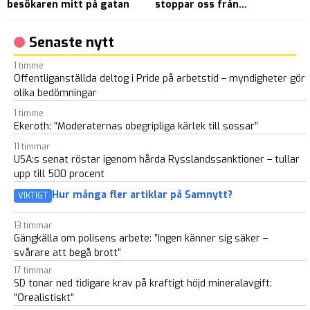
besökaren mitt på gatan
stoppar oss från
h
ansiktsigenkänning
j
Senaste nytt
1 timme
Offentliganställda deltog i Pride på arbetstid – myndigheter gör
olika bedömningar
1 timme
Ekeroth: ”Moderaternas obegripliga kärlek till sossar”
11 timmar
USA:s senat röstar igenom hårda Rysslandssanktioner – tullar
upp till 500 procent
Hur många fler artiklar på Samnytt?
VIKTIGT
13 timmar
Gängkälla om polisens arbete: ”Ingen känner sig säker –
svårare att begå brott”
17 timmar
SD tonar ned tidigare krav på kraftigt höjd mineralavgift:
”Orealistiskt”