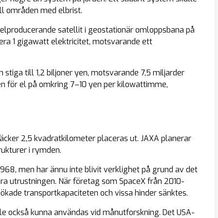
ill områden med elbrist.
elproducerande satellit i geostationär omloppsbana på
ra 1 gigawatt elektricitet, motsvarande ett
tiga till 1,2 biljoner yen, motsvarande 7,5 miljarder
den för el på omkring 7–10 yen per kilowattimme,
täcker 2,5 kvadratkilometer placeras ut. JAXA planerar
rukturer i rymden.
68, men har ännu inte blivit verklighet på grund av det
era utrustningen. När företag som SpaceX från 2010-
 ökade transportkapaciteten och vissa hinder sänktes.
ulle också kunna användas vid månutforskning. Det USA-