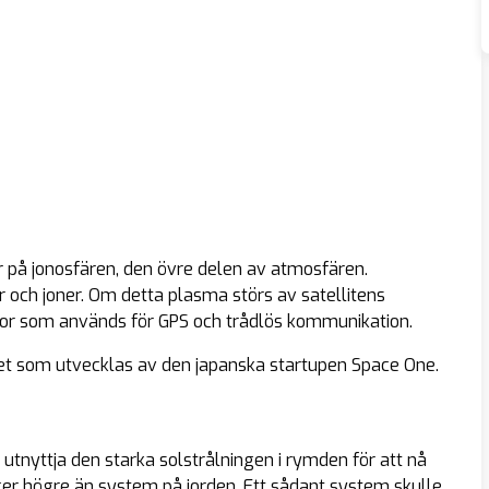
 på jonosfären, den övre delen av atmosfären.
 och joner. Om detta plasma störs av satellitens
gor som används för GPS och trådlös kommunikation.
aket som utvecklas av den japanska startupen Space One.
utnyttja den starka solstrålningen i rymden för att nå
er högre än system på jorden. Ett sådant system skulle