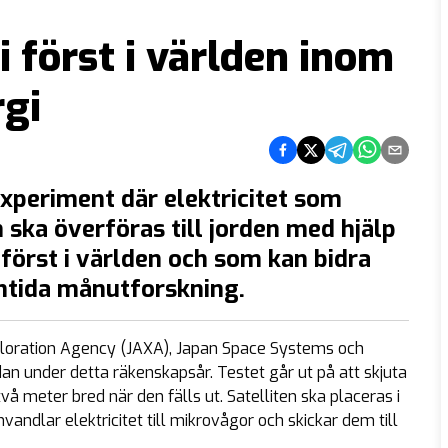
i först i världen inom
gi
Dela på Facebook
Dela på Twitter
Dela på Telegra
Dela på Wh
Dela via
xperiment där elektricitet som
ska överföras till jorden med hjälp
först i världen och som kan bidra
ramtida månutforskning.
oration Agency (JAXA), Japan Space Systems och
n under detta räkenskapsår. Testet går ut på att skjuta
å meter bred när den fälls ut. Satelliten ska placeras i
ndlar elektricitet till mikrovågor och skickar dem till