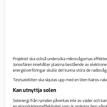
Projektet ska också undersöka mikrovågornas effekter
Jonosfären innehåller plasma bestående av elektroner
energiöverföringar skulle det kunna störa de radiovå
Testsatelliten ska skjutas upp med en liten Kairos-r
Kan utnyttja solen
Solenergi från rymden påverkas inte av väder och kan 
en elproduktionseffektivitet som är omkring fem gång