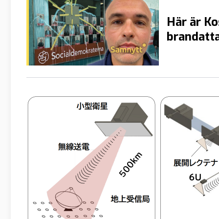
Här är K
brandatt