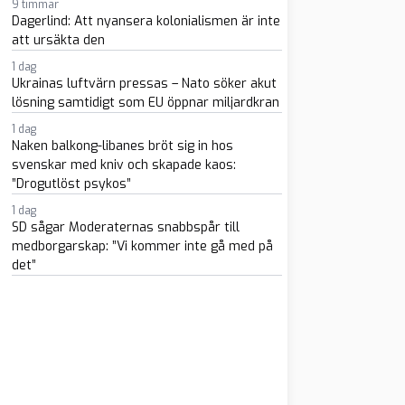
9 timmar
Dagerlind: Att nyansera kolonialismen är inte
att ursäkta den
1 dag
Ukrainas luftvärn pressas – Nato söker akut
lösning samtidigt som EU öppnar miljardkran
1 dag
m
atsapp
 e-post
Naken balkong-libanes bröt sig in hos
svenskar med kniv och skapade kaos:
”Drogutlöst psykos”
1 dag
SD sågar Moderaternas snabbspår till
medborgarskap: ”Vi kommer inte gå med på
det”