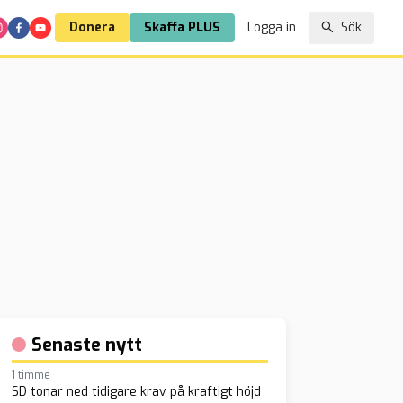
Donera
Skaffa PLUS
Logga in
Sök
Senaste nytt
1 timme
SD tonar ned tidigare krav på kraftigt höjd