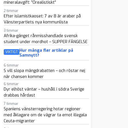
mineralavgift: ”Orealistiskt”
2 timmar
Efter islamistkaoset: 7 av 8 är araber på
Vänsterpartiets nya kommunlista
3 timmar
Afrika-gänget rånmisshandlade svensk
student under mordhot – SLIPPER FÄNGELSE
Hur många fler artiklar på
VIKTIGT
Samnytt?
6 timmar
S vill slopa mängdrabatten – och röstar nej
när chansen kommer
6 timmar
Dyr elhöst väntar – hushåll i södra Sverige
drabbas hårdast
7 timmar
Spaniens vänsterregering hotar regioner
med åklagare om de vägrar ta emot illegala
Ceuta-migranter