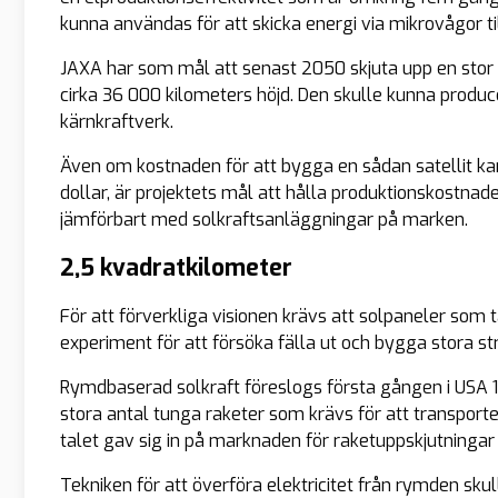
kunna användas för att skicka energi via mikrovågor t
JAXA har som mål att senast 2050 skjuta upp en stor 
cirka 36 000 kilometers höjd. Den skulle kunna produce
kärnkraftverk.
Även om kostnaden för att bygga en sådan satellit kan s
dollar, är projektets mål att hålla produktionskostna
jämförbart med solkraftsanläggningar på marken.
2,5 kvadratkilometer
För att förverkliga visionen krävs att solpaneler som 
experiment för att försöka fälla ut och bygga stora st
Rymdbaserad solkraft föreslogs första gången i USA 19
stora antal tunga raketer som krävs för att transport
talet gav sig in på marknaden för raketuppskjutningar
Tekniken för att överföra elektricitet från rymden sk