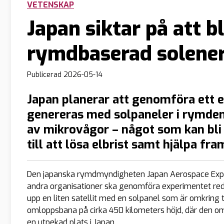
VETENSKAP
Japan siktar på att bl
rymdbaserad solener
Publicerad
2026-05-14
Japan planerar att genomföra ett e
genereras med solpaneler i rymden 
av mikrovågor – något som kan bli 
till att lösa elbrist samt hjälpa f
Den japanska rymdmyndigheten Japan Aerospace Expl
andra organisationer ska genomföra experimentet reda
upp en liten satellit med en solpanel som är omkring tv
omloppsbana på cirka 450 kilometers höjd, där den omva
en utpekad plats i Japan.