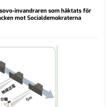
osovo-invandraren som häktats för
acken mot Socialdemokraterna