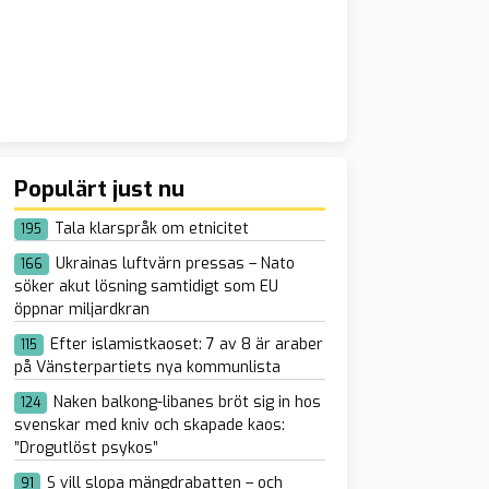
Populärt just nu
Tala klarspråk om etnicitet
195
Ukrainas luftvärn pressas – Nato
166
söker akut lösning samtidigt som EU
öppnar miljardkran
Efter islamistkaoset: 7 av 8 är araber
115
på Vänsterpartiets nya kommunlista
Naken balkong-libanes bröt sig in hos
124
svenskar med kniv och skapade kaos:
”Drogutlöst psykos”
S vill slopa mängdrabatten – och
91